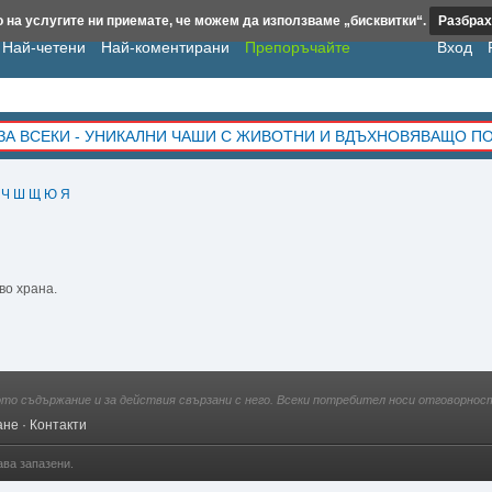
 на услугите ни приемате, че можем да използваме „бисквитки“.
Разбрах
Най-четени
Най-коментирани
Препоръчайте
Вход
ЗА ВСЕКИ - УНИКАЛНИ ЧАШИ С ЖИВОТНИ И ВДЪХНОВЯВАЩО П
Ч
Ш
Щ
Ю
Я
во храна.
ото съдържание и за действия свързани с него. Всеки потребител носи отговорност
ане
·
Контакти
ава запазени.