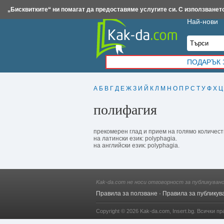
Insert.bg
Framar.bg
Kak-da.com
Iztochnik.com
BauBau.bg
NewAge.bg
„Бисквитките“ ни помагат да предоставяме услугите си. С използването
Най-нови
ПОДАРЪК 
А
Б
В
Г
Д
Е
Ж
З
И
Й
К
Л
М
Н
О
П
Р
С
Т
У
Ф
Х
Ц
полифагия
прекомерен глад и прием на голямо количест
на латински език: polyphagia.
на английски език: polyphagia.
Kak-da.com не носи отговорност за публикуван
Правила за ползване
·
Правила за публикув
Copyright © 2026
Kak-da.com
,
Insert.bg
. Всички пр