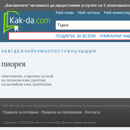
Insert.bg
Framar.bg
Kak-da.com
Iztochnik.com
BauBau.bg
NewAge.bg
„Бисквитките“ ни помагат да предоставяме услугите си. С използването
Най-нови
Най-четени
Най-коменти
ПОДАРЪК ЗА ВСЕКИ - УНИКАЛНИ Ч
А
Б
В
Г
Д
Е
Ж
З
И
Й
К
Л
М
Н
О
П
Р
С
Т
У
Ф
Х
Ц
Ч
Ш
Щ
Ю
Я
пиорея
гноетечение, отделяне на гной.
на латински език: pyorrhea.
на английски език: pyorrh(o)ea.
Kak-da.com не носи отговорност за публикуваното съдържание и за действия свъ
Правила за ползване
·
Правила за публикуване
·
Контакти
Copyright © 2026
Kak-da.com
,
Insert.bg
. Всички права запазени.