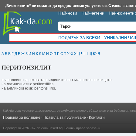
Insert.bg
Framar.bg
Kak-da.com
Iztochnik.com
BauBau.bg
NewAge.bg
„Бисквитките“ ни помагат да предоставяме услугите си. С използването
Най-нови
Най-четени
Най-коменти
ПОДАРЪК ЗА ВСЕКИ - УНИКАЛНИ Ч
А
Б
В
Г
Д
Е
Ж
З
И
Й
К
Л
М
Н
О
П
Р
С
Т
У
Ф
Х
Ц
Ч
Ш
Щ
Ю
Я
перитонзилит
възпалеине на рехавата съединителна тъкан около сливицата.
на латински език: peritonsillitis.
на английски език: peritonsillitis.
Kak-da.com не носи отговорност за публикуваното съдържание и за действия свъ
Правила за ползване
·
Правила за публикуване
·
Контакти
Copyright © 2026
Kak-da.com
,
Insert.bg
. Всички права запазени.