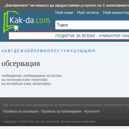
Insert.bg
Framar.bg
Kak-da.com
Iztochnik.com
BauBau.bg
NewAge.bg
„Бисквитките“ ни помагат да предоставяме услугите си. С използването
Най-нови
Най-четени
Най-коменти
ПОДАРЪК ЗА ВСЕКИ - УНИКАЛНИ Ч
А
Б
В
Г
Д
Е
Ж
З
И
Й
К
Л
М
Н
О
П
Р
С
Т
У
Ф
Х
Ц
Ч
Ш
Щ
Ю
Я
обсервация
наблюдение, наблюдаване на болен.
на латински език: observatio.
на английски език: observation.
Kak-da.com не носи отговорност за публикуваното съдържание и за действия свъ
Правила за ползване
·
Правила за публикуване
·
Контакти
Copyright © 2026
Kak-da.com
,
Insert.bg
. Всички права запазени.