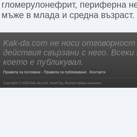
гломерулонефрит, периферна не
мъже в млада и средна възраст.
Kak-da.com не носи отговорност
действия свързани с него. Всек
което е публикувал.
Правила за ползване
·
Правила за публикуване
·
Контакти
Copyright © 2026
Kak-da.com
,
Insert.bg
. Всички права запазени.