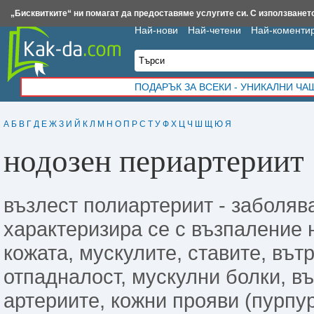
Insert.bg
Framar.bg
Kak-da.com
Iztochnik.com
BauBau.bg
NewAge.bg
„Бисквитките“ ни помагат да предоставяме услугите си. С използването
Най-нови
Най-четени
Най-коменти
ПОДАРЪК ЗА ВСЕКИ - УНИКАЛНИ Ч
А
Б
В
Г
Д
Е
Ж
З
И
Й
К
Л
М
Н
О
П
Р
С
Т
У
Ф
Х
Ц
Ч
Ш
Щ
Ю
Я
нодозен периартериит
възлест полиартериит - заболяв
характеризира се с възпаление 
кожата, мускулите, ставите, вът
отпадналост, мускулни болки, в
артериите, кожни прояви (пурпура,