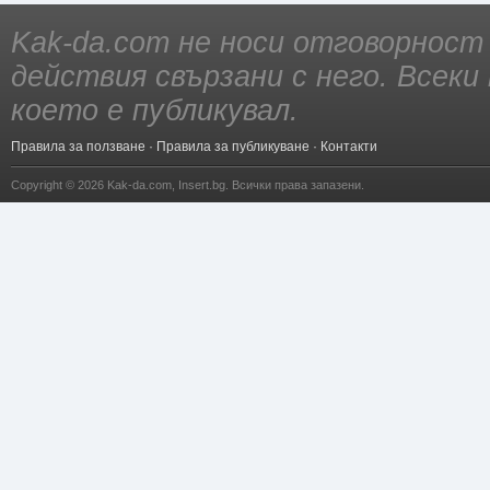
Kak-da.com не носи отговорност
действия свързани с него. Всек
което е публикувал.
Правила за ползване
·
Правила за публикуване
·
Контакти
Copyright © 2026
Kak-da.com
,
Insert.bg
. Всички права запазени.