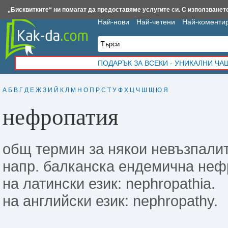
Insert.bg
Framar.bg
Kak-da.com
Iztochnik.com
BauBau.bg
NewAge.bg
„Бисквитките“ ни помагат да предоставяме услугите си. С използването
Най-нови
Най-четени
Най-коменти
ПОДАРЪК ЗА ВСЕКИ - УНИКАЛНИ Ч
А
Б
В
Г
Д
Е
Ж
З
И
Й
К
Л
М
Н
О
П
Р
С
Т
У
Ф
Х
Ц
Ч
Ш
Щ
Ю
Я
нефропатия
общ термин за някои невъзпали
напр. балканска ендемична неф
на латински език: nephropathia.
на английски език: nephropathy.