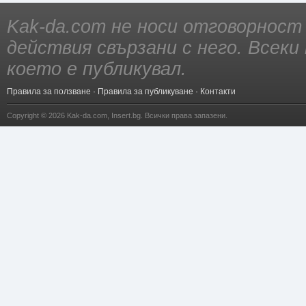
Kak-da.com не носи отговорност
действия свързани с него. Всек
което е публикувал.
Правила за ползване
·
Правила за публикуване
·
Контакти
Copyright © 2026
Kak-da.com
,
Insert.bg
. Всички права запазени.