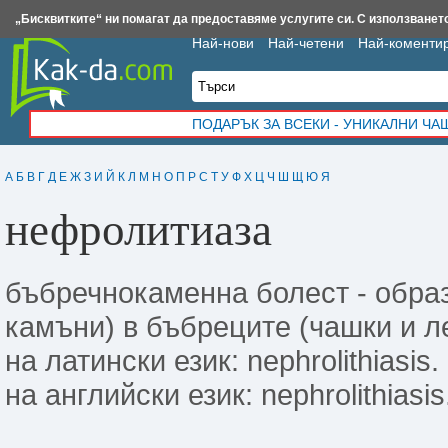
Insert.bg
Framar.bg
Kak-da.com
Iztochnik.com
BauBau.bg
NewAge.bg
„Бисквитките“ ни помагат да предоставяме услугите си. С използването
Най-нови
Най-четени
Най-коменти
ПОДАРЪК ЗА ВСЕКИ - УНИКАЛНИ Ч
А
Б
В
Г
Д
Е
Ж
З
И
Й
К
Л
М
Н
О
П
Р
С
Т
У
Ф
Х
Ц
Ч
Ш
Щ
Ю
Я
нефролитиаза
бъбречнокаменна болест - образ
камъни) в бъбреците (чашки и ле
на латински език: nephrolithiasis.
на английски език: nephrolithiasis