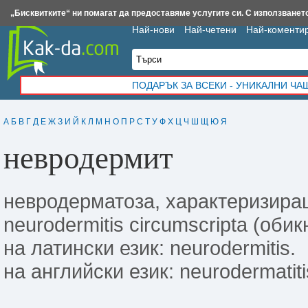
Insert.bg
Framar.bg
Kak-da.com
Iztochnik.com
BauBau.bg
NewAge.bg
„Бисквитките“ ни помагат да предоставяме услугите си. С използването
Най-нови
Най-четени
Най-коменти
ПОДАРЪК ЗА ВСЕКИ - УНИКАЛНИ Ч
А
Б
В
Г
Д
Е
Ж
З
И
Й
К
Л
М
Н
О
П
Р
С
Т
У
Ф
Х
Ц
Ч
Ш
Щ
Ю
Я
невродермит
невродерматоза, характеризиращ
neurodermitis circumscripta (оби
на латински език: neurodermitis.
на английски език: neurodermatiti