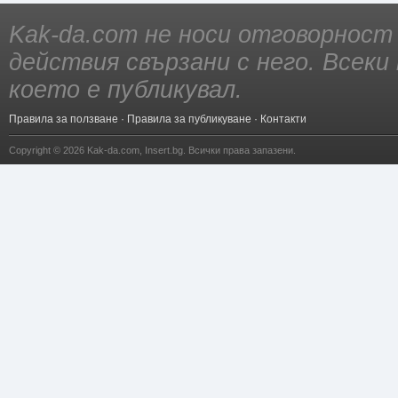
Kak-da.com не носи отговорност
действия свързани с него. Всек
което е публикувал.
Правила за ползване
·
Правила за публикуване
·
Контакти
Copyright © 2026
Kak-da.com
,
Insert.bg
. Всички права запазени.