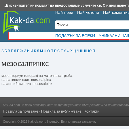
Insert.bg
Framar.bg
Kak-da.com
Iztochnik.com
BauBau.bg
NewAge.bg
„Бисквитките“ ни помагат да предоставяме услугите си. С използването
Най-нови
Най-четени
Най-коменти
ПОДАРЪК ЗА ВСЕКИ - УНИКАЛНИ Ч
А
Б
В
Г
Д
Е
Ж
З
И
Й
К
Л
М
Н
О
П
Р
С
Т
У
Ф
Х
Ц
Ч
Ш
Щ
Ю
Я
мезосалпинкс
мезентериум (опорак) на маточната тръба.
на латински език: mesosalpinx.
на английски език: mesosalpinx.
Kak-da.com не носи отговорност за публикуваното съдържание и за действия свъ
Правила за ползване
·
Правила за публикуване
·
Контакти
Copyright © 2026
Kak-da.com
,
Insert.bg
. Всички права запазени.