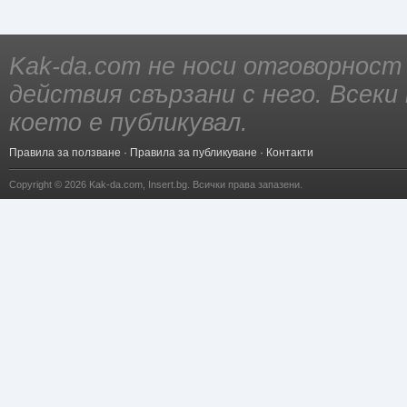
Kak-da.com не носи отговорност
действия свързани с него. Всек
което е публикувал.
Правила за ползване
·
Правила за публикуване
·
Контакти
Copyright © 2026
Kak-da.com
,
Insert.bg
. Всички права запазени.