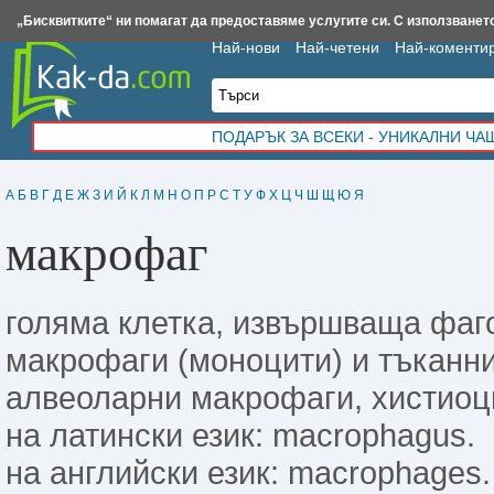
Insert.bg
Framar.bg
Kak-da.com
Iztochnik.com
BauBau.bg
NewAge.bg
„Бисквитките“ ни помагат да предоставяме услугите си. С използването
Най-нови
Най-четени
Най-коменти
ПОДАРЪК ЗА ВСЕКИ - УНИКАЛНИ Ч
А
Б
В
Г
Д
Е
Ж
З
И
Й
К
Л
М
Н
О
П
Р
С
Т
У
Ф
Х
Ц
Ч
Ш
Щ
Ю
Я
макрофаг
голяма клетка, извършваща фаго
макрофаги (моноцити) и тъканн
алвеоларни макрофаги, хистиоци
на латински език: macrophagus.
на английски език: macrophagеs.