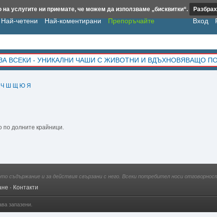
 на услугите ни приемате, че можем да използваме „бисквитки“.
Разбрах
Най-четени
Най-коментирани
Препоръчайте
Вход
ЗА ВСЕКИ - УНИКАЛНИ ЧАШИ С ЖИВОТНИ И ВДЪХНОВЯВАЩО П
Ч
Ш
Щ
Ю
Я
о по долните крайници.
ото съдържание и за действия свързани с него. Всеки потребител носи отговорност
ане
·
Контакти
ава запазени.