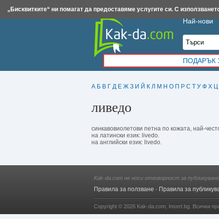
Insert.bg
Framar.bg
Kak-da.com
Iztochnik.com
BauBau.bg
NewAge.bg
„Бисквитките“ ни помагат да предоставяме услугите си. С използването
Най-нови
ПОДАРЪК 
А
Б
В
Г
Д
Е
Ж
З
И
Й
К
Л
М
Н
О
П
Р
С
Т
У
Ф
Х
Ц
ливедо
синкавовиолетови петна по кожата, най-чест
на латински език: livedo.
на английски език: livedo.
Kak-da.com не носи отговорност за публикуван
Правила за ползване
·
Правила за публикув
Copyright © 2026
Kak-da.com
,
Insert.bg
. Всички пр