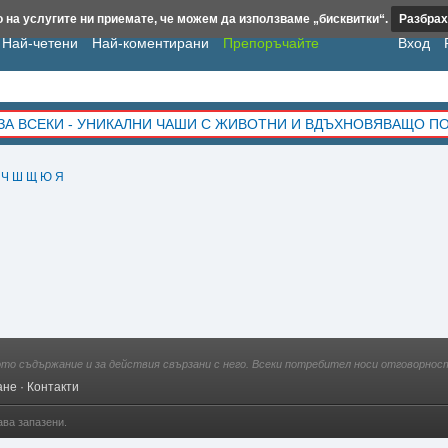
 на услугите ни приемате, че можем да използваме „бисквитки“.
Разбрах
Най-четени
Най-коментирани
Препоръчайте
Вход
ЗА ВСЕКИ - УНИКАЛНИ ЧАШИ С ЖИВОТНИ И ВДЪХНОВЯВАЩО П
Ч
Ш
Щ
Ю
Я
ото съдържание и за действия свързани с него. Всеки потребител носи отговорност
ане
·
Контакти
ава запазени.