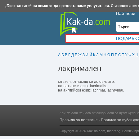
Insert.bg
Framar.bg
Kak-da.com
Iztochnik.com
BauBau.bg
NewAge.bg
„Бисквитките“ ни помагат да предоставяме услугите си. С използването
Най-нови
ПОДАРЪК 
А
Б
В
Г
Д
Е
Ж
З
И
Й
К
Л
М
Н
О
П
Р
С
Т
У
Ф
Х
Ц
лакримален
слъзен, от­насящ се до сълзите.
на латински език: lacrimalis.
на английски език: lacrimal, lachrymal.
Kak-da.com не носи отговорност за публикуван
Правила за ползване
·
Правила за публикув
Copyright © 2026
Kak-da.com
,
Insert.bg
. Всички пр