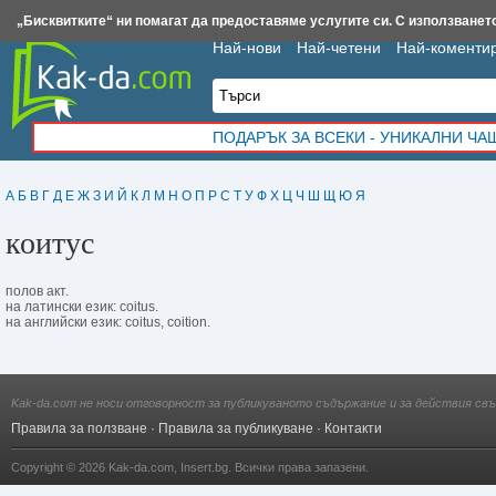
Insert.bg
Framar.bg
Kak-da.com
Iztochnik.com
BauBau.bg
NewAge.bg
„Бисквитките“ ни помагат да предоставяме услугите си. С използването
Най-нови
Най-четени
Най-коменти
ПОДАРЪК ЗА ВСЕКИ - УНИКАЛНИ Ч
А
Б
В
Г
Д
Е
Ж
З
И
Й
К
Л
М
Н
О
П
Р
С
Т
У
Ф
Х
Ц
Ч
Ш
Щ
Ю
Я
коитус
полов акт.
на латински език: coitus.
на английски език: coitus, coition.
Kak-da.com не носи отговорност за публикуваното съдържание и за действия свъ
Правила за ползване
·
Правила за публикуване
·
Контакти
Copyright © 2026
Kak-da.com
,
Insert.bg
. Всички права запазени.