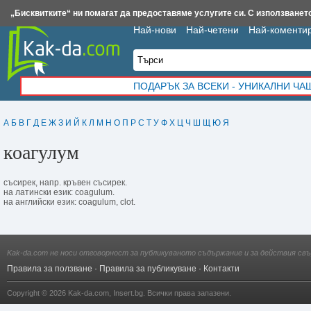
Insert.bg
Framar.bg
Kak-da.com
Iztochnik.com
BauBau.bg
NewAge.bg
„Бисквитките“ ни помагат да предоставяме услугите си. С използването
Най-нови
Най-четени
Най-коменти
ПОДАРЪК ЗА ВСЕКИ - УНИКАЛНИ Ч
А
Б
В
Г
Д
Е
Ж
З
И
Й
К
Л
М
Н
О
П
Р
С
Т
У
Ф
Х
Ц
Ч
Ш
Щ
Ю
Я
коагулум
съсирек, напр. кръвен съсирек.
на латински език: coagulum.
на английски език: coagulum, clot.
Kak-da.com не носи отговорност за публикуваното съдържание и за действия свъ
Правила за ползване
·
Правила за публикуване
·
Контакти
Copyright © 2026
Kak-da.com
,
Insert.bg
. Всички права запазени.