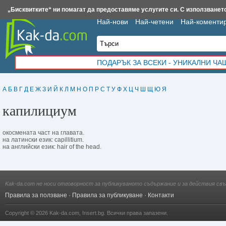
Insert.bg
Framar.bg
Kak-da.com
Iztochnik.com
BauBau.bg
NewAge.bg
„Бисквитките“ ни помагат да предоставяме услугите си. С използването
Най-нови
Най-четени
Най-коменти
ПОДАРЪК ЗА ВСЕКИ - УНИКАЛНИ Ч
А
Б
В
Г
Д
Е
Ж
З
И
Й
К
Л
М
Н
О
П
Р
С
Т
У
Ф
Х
Ц
Ч
Ш
Щ
Ю
Я
капилициум
окосмената част на главата.
на латински език: capillitium.
на английски език: hair of the head.
Kak-da.com не носи отговорност за публикуваното съдържание и за действия свъ
Правила за ползване
·
Правила за публикуване
·
Контакти
Copyright © 2026
Kak-da.com
,
Insert.bg
. Всички права запазени.