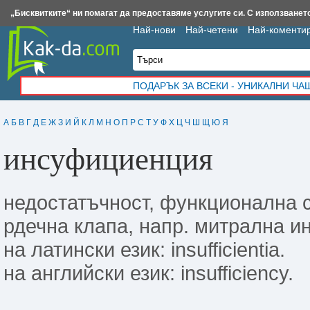
Insert.bg
Framar.bg
Kak-da.com
Iztochnik.com
BauBau.bg
NewAge.bg
„Бисквитките“ ни помагат да предоставяме услугите си. С използването
Най-нови
Най-четени
Най-коменти
ПОДАРЪК ЗА ВСЕКИ - УНИКАЛНИ Ч
А
Б
В
Г
Д
Е
Ж
З
И
Й
К
Л
М
Н
О
П
Р
С
Т
У
Ф
Х
Ц
Ч
Ш
Щ
Ю
Я
инсуфициенция
не­достатъчност, функционал­на 
рдечна клапа, напр. митрална 
на латински език: insufficientia.
на английски език: insufficiency.