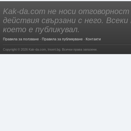
Kak-da.com не носи отговорност
действия свързани с него. Всек
което е публикувал.
Правила за ползване
·
Правила за публикуване
·
Контакти
Copyright © 2026
Kak-da.com
,
Insert.bg
. Всички права запазени.