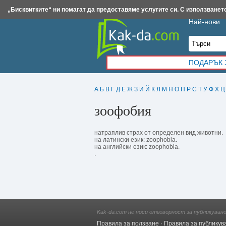
Insert.bg
Framar.bg
Kak-da.com
Iztochnik.com
BauBau.bg
NewAge.bg
„Бисквитките“ ни помагат да предоставяме услугите си. С използването
Най-нови
ПОДАРЪК 
А
Б
В
Г
Д
Е
Ж
З
И
Й
К
Л
М
Н
О
П
Р
С
Т
У
Ф
Х
Ц
зоофобия
натраплив страх от определен вид животни.
на латински език: zoophobia.
на английски език: zoophobia.
.
Kak-da.com не носи отговорност за публикуван
Правила за ползване
·
Правила за публикув