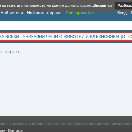
 на услугите ни приемате, че можем да използваме „бисквитки“.
Разбрах
Най-четени
Най-коментирани
Препоръчайте
Вход
ЗА ВСЕКИ - УНИКАЛНИ ЧАШИ С ЖИВОТНИ И ВДЪХНОВЯВАЩО П
Ч
Ш
Щ
Ю
Я
ото съдържание и за действия свързани с него. Всеки потребител носи отговорност
ане
·
Контакти