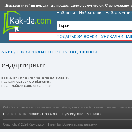
Insert.bg
Framar.bg
Kak-da.com
Iztochnik.com
BauBau.bg
NewAge.bg
„Бисквитките“ ни помагат да предоставяме услугите си. С използването
Най-нови
Най-четени
Най-коменти
ПОДАРЪК ЗА ВСЕКИ - УНИКАЛНИ Ч
А
Б
В
Г
Д
Е
Ж
З
И
Й
К
Л
М
Н
О
П
Р
С
Т
У
Ф
Х
Ц
Ч
Ш
Щ
Ю
Я
ендартериит
въз­паление на интимата на артериите.
на латински език: endarteritis.
на английски език: endarteritis.
Kak-da.com не носи отговорност за публикуваното съдържание и за действия свъ
Правила за ползване
·
Правила за публикуване
·
Контакти
Copyright © 2026
Kak-da.com
,
Insert.bg
. Всички права запазени.