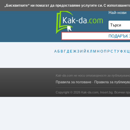
Insert.bg
Framar.bg
Kak-da.com
Iztochnik.com
BauBau.bg
NewAge.bg
„Бисквитките“ ни помагат да предоставяме услугите си. С използването
Най-нови
ПОДАРЪК 
А
Б
В
Г
Д
Е
Ж
З
И
Й
К
Л
М
Н
О
П
Р
С
Т
У
Ф
Х
Ц
Kak-da.com не носи отговорност за публикуван
Правила за ползване
·
Правила за публикув
Copyright © 2026
Kak-da.com
,
Insert.bg
. Всички пр