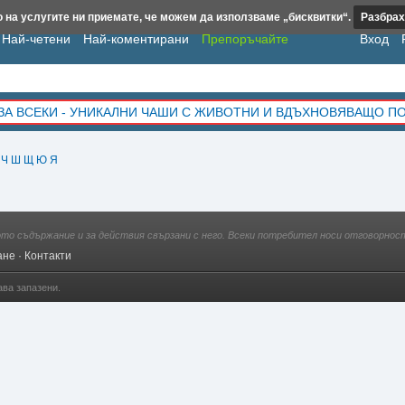
 на услугите ни приемате, че можем да използваме „бисквитки“.
Разбрах
Най-четени
Най-коментирани
Препоръчайте
Вход
ЗА ВСЕКИ - УНИКАЛНИ ЧАШИ С ЖИВОТНИ И ВДЪХНОВЯВАЩО П
Ч
Ш
Щ
Ю
Я
ото съдържание и за действия свързани с него. Всеки потребител носи отговорност
ане
·
Контакти
ава запазени.