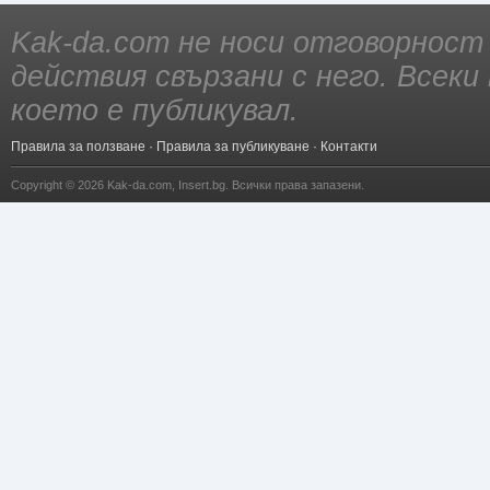
Kak-da.com не носи отговорност
действия свързани с него. Всек
което е публикувал.
Правила за ползване
·
Правила за публикуване
·
Контакти
Copyright © 2026
Kak-da.com
,
Insert.bg
. Всички права запазени.