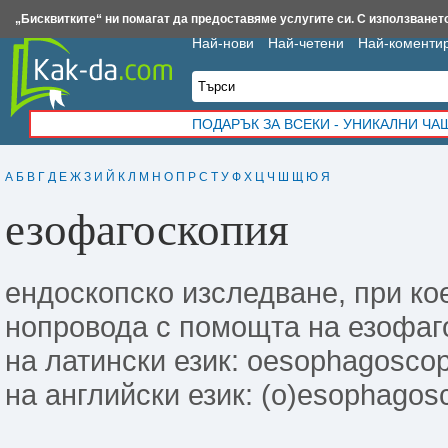
Insert.bg
Framar.bg
Kak-da.com
Iztochnik.com
BauBau.bg
NewAge.bg
„Бисквитките“ ни помагат да предоставяме услугите си. С използването
Най-нови
Най-четени
Най-коменти
ПОДАРЪК ЗА ВСЕКИ - УНИКАЛНИ Ч
А
Б
В
Г
Д
Е
Ж
З
И
Й
К
Л
М
Н
О
П
Р
С
Т
У
Ф
Х
Ц
Ч
Ш
Щ
Ю
Я
езофагоскопия
ендоскопско изследване, при ко
нопровода с помощта на езофаг
на латински език: oesophagoscop
на английски език: (o)esophagos