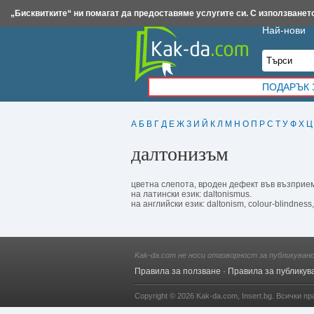
Insert.bg
Framar.bg
Kak-da.com
Iztochnik.com
BauBau.bg
NewAge.bg
„Бисквитките“ ни помагат да предоставяме услугите си. С използването
Най-нови
ПОДАРЪК 
А
Б
В
Г
Д
Е
Ж
З
И
Й
К
Л
М
Н
О
П
Р
С
Т
У
Ф
Х
Ц
дaлтонизъм
цветна слепота, вроден дефект във възприем
на латински език: daltonismus.
на английски език: daltonism, colour-blindness
Kak-da.com не носи отговорност за публикуван
Правила за ползване
·
Правила за публикув
Copyright © 2026
Kak-da.com
,
Insert.bg
. Всички пр