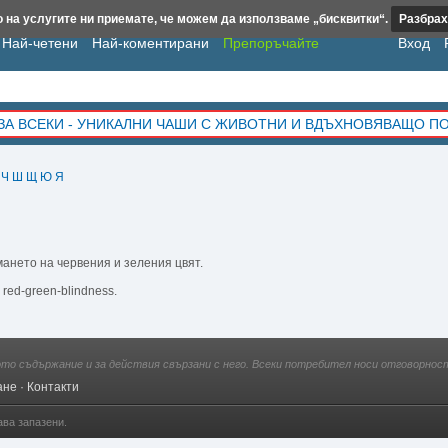
 на услугите ни приемате, че можем да използваме „бисквитки“.
Разбрах
Най-четени
Най-коментирани
Препоръчайте
Вход
ЗА ВСЕКИ - УНИКАЛНИ ЧАШИ С ЖИВОТНИ И ВДЪХНОВЯВАЩО П
Ч
Ш
Щ
Ю
Я
ането на червения и зеления цвят.
, red-green-blindness.
ото съдържание и за действия свързани с него. Всеки потребител носи отговорност
ане
·
Контакти
ава запазени.