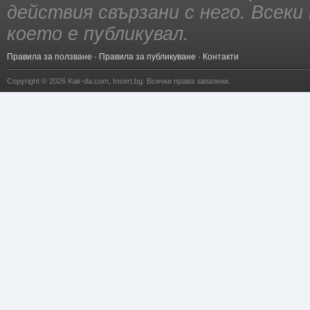
действия свързани с него. Всек
което е публикувал.
Правила за ползване
·
Правила за публикуване
·
Контакти
Copyright © 2026
Kak-da.com
,
Insert.bg
. Всички права запазени.