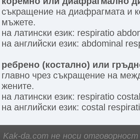
коремно или диафрагмално д
съкращение на диафрагмата и к
мъжете.
на латински език: respiratio abdo
на английски език: abdominal respi
ребрено (костално) или гръдн
главно чрез съкращение на межд
жените.
на латински език: respiratio costal
на английски език: costal respirati
Kak-da.com не носи отговорност