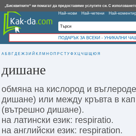
Insert.bg
Framar.bg
Kak-da.com
Iztochnik.com
BauBau.bg
NewAge.bg
„Бисквитките“ ни помагат да предоставяме услугите си. С използването
Най-нови
Най-четени
Най-коменти
ПОДАРЪК ЗА ВСЕКИ - УНИКАЛНИ Ч
А
Б
В
Г
Д
Е
Ж
З
И
Й
К
Л
М
Н
О
П
Р
С
Т
У
Ф
Х
Ц
Ч
Ш
Щ
Ю
Я
дишане
обмяна на кислород и въглероде
дишане) или между кръвта в кап
(вътрешно дишане).
на латински език: respiratio.
на английски език: respiration.