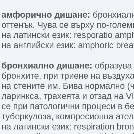
амфорично дишане:
бронхиалн
оттенък. Чува се върху по-голем
на латински език: resporatio amph
на английски език: amphoric brea
бронхиално дишане:
образува 
бронхите, при триене на въздух
на стените им. Бива нормално (ч
ларинкса, трахеята и отзад на V
се при патологични процеси в б
туберкулоза, компресионна ателе
на латински език: respiration bronc