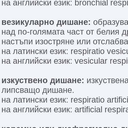
на английски език: bronchial respi
везикуларно дишане:
образува 
над по-голямата част от белия 
настъпи изостряне или отслабва
на латински език: respiratio vesicu
на английски език: vesicular respi
изкуствено дишане:
изкуствена
липсващо дишане.
на латински език: respiratio artifici
на английски език: artificial respir