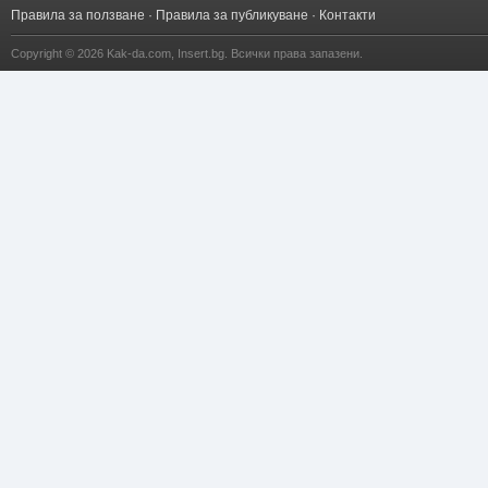
Правила за ползване
·
Правила за публикуване
·
Контакти
Copyright © 2026
Kak-da.com
,
Insert.bg
. Всички права запазени.