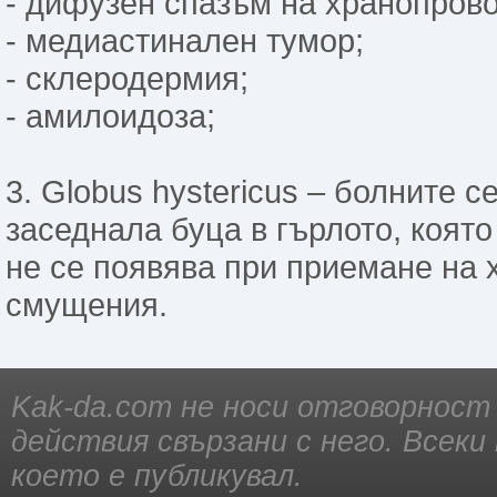
- дифузен спазъм на хранопрово
- медиастинален тумор;
- склеродермия;
- амилоидоза;
3. Globus hystericus – болните с
заседнала буца в гърлото, която
не се появява при приемане на 
смущения.
Kak-da.com не носи отговорност
действия свързани с него. Всек
което е публикувал.