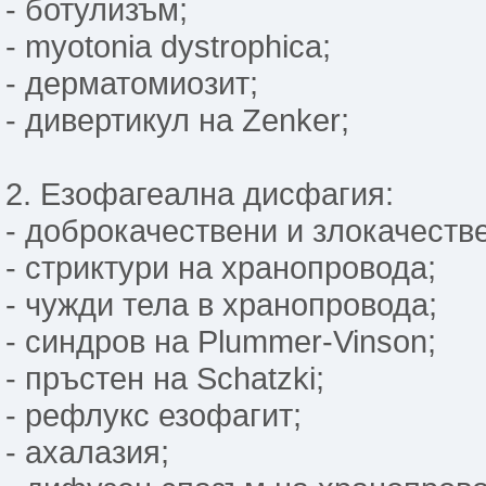
- ботулизъм;
- myotonia dystrophica;
- дерматомиозит;
- дивертикул на Zenker;
2. Езофагеална дисфагия:
- доброкачествени и злокачеств
- стриктури на хранопровода;
- чужди тела в хранопровода;
- синдров на Plummer-Vinson;
- пръстен на Schatzki;
- рефлукс езофагит;
- ахалазия;