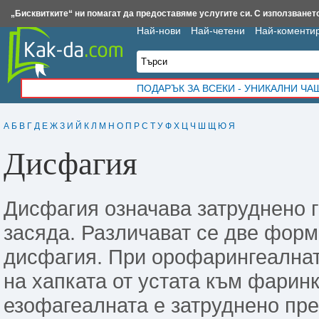
Insert.bg
Framar.bg
Kak-da.com
Iztochnik.com
BauBau.bg
NewAge.bg
„Бисквитките“ ни помагат да предоставяме услугите си. С използването
Най-нови
Най-четени
Най-коменти
ПОДАРЪК ЗА ВСЕКИ - УНИКАЛНИ Ч
А
Б
В
Г
Д
Е
Ж
З
И
Й
К
Л
М
Н
О
П
Р
С
Т
У
Ф
Х
Ц
Ч
Ш
Щ
Ю
Я
Дисфагия
Дисфагия означава затруднено гъ
засяда. Различават се две фор
дисфагия. При орофарингеалнат
на хапката от устата към фаринк
езофагеалната е затруднено пре