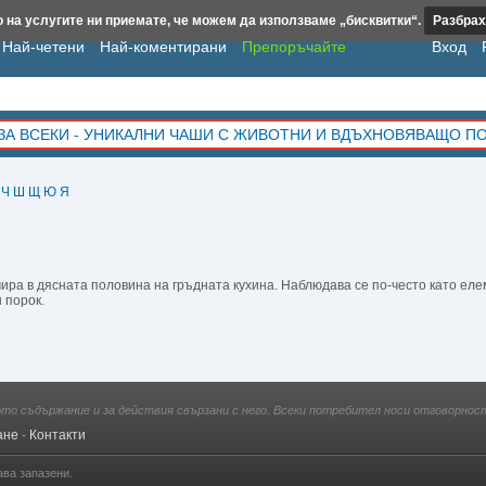
 на услугите ни приемате, че можем да използваме „бисквитки“.
Разбрах
Най-четени
Най-коментирани
Препоръчайте
Вход
ЗА ВСЕКИ - УНИКАЛНИ ЧАШИ С ЖИВОТНИ И ВДЪХНОВЯВАЩО П
Ч
Ш
Щ
Ю
Я
ира в дясната половина на гръдната кухина. Наблюдава се по-често като ел
 порок.
ото съдържание и за действия свързани с него. Всеки потребител носи отговорност
ане
·
Контакти
ава запазени.