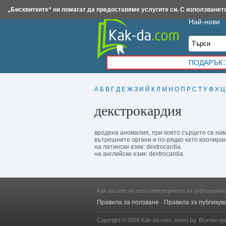
Insert.bg
Framar.bg
Kak-da.com
Iztochnik.com
BauBau.bg
NewAge.bg
„Бисквитките“ ни помагат да предоставяме услугите си. С използването
Най-нови
ПОДАРЪК 
А
Б
В
Г
Д
Е
Ж
З
И
Й
К
Л
М
Н
О
П
Р
С
Т
У
Ф
Х
Ц
декстрокардия
вродена аномалия, при която сърцето се нам
вътрешните органи и по-рядко като изолиран
на латински език: dextrocardia.
на английски език: dextrocardia.
Kak-da.com не носи отговорност за публикуван
Правила за ползване
·
Правила за публикув
Copyright © 2026
Kak-da.com
,
Insert.bg
. Всички пр