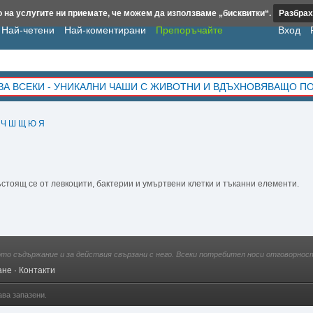
 на услугите ни приемате, че можем да използваме „бисквитки“.
Разбрах
Най-четени
Най-коментирани
Препоръчайте
Вход
ЗА ВСЕКИ - УНИКАЛНИ ЧАШИ С ЖИВОТНИ И ВДЪХНОВЯВАЩО П
Ч
Ш
Щ
Ю
Я
стоящ се от левкоцити, бактерии и умъртвени клет­ки и тъканни елементи.
ото съдържание и за действия свързани с него. Всеки потребител носи отговорност
ане
·
Контакти
ава запазени.