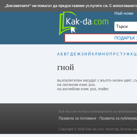
Insert.bg
Framar.bg
Kak-da.com
Iztochnik.com
BauBau.bg
NewAge.bg
„Бисквитките“ ни помагат да предоставяме услугите си. С използването
Най-нови
ПОДАРЪК 
А
Б
В
Г
Д
Е
Ж
З
И
Й
К
Л
М
Н
О
П
Р
С
Т
У
Ф
Х
Ц
гной
възпалителен ексудат с жълто-зелен цвят, съ
на латински език: pus.
на английски език: pus, matter.
Kak-da.com не носи отговорност за публикуван
Правила за ползване
·
Правила за публикув
Copyright © 2026
Kak-da.com
,
Insert.bg
. Всички пр