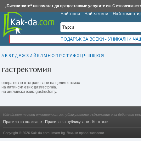
Insert.bg
Framar.bg
Kak-da.com
Iztochnik.com
BauBau.bg
NewAge.bg
„Бисквитките“ ни помагат да предоставяме услугите си. С използването
Най-нови
Най-четени
Най-коменти
ПОДАРЪК ЗА ВСЕКИ - УНИКАЛНИ Ч
А
Б
В
Г
Д
Е
Ж
З
И
Й
К
Л
М
Н
О
П
Р
С
Т
У
Ф
Х
Ц
Ч
Ш
Щ
Ю
Я
гастректомия
оператив­но отстраняване на целия стомах.
на латински език: gastrectomia.
на английски език: gastrectomy.
Kak-da.com не носи отговорност за публикуваното съдържание и за действия свъ
Правила за ползване
·
Правила за публикуване
·
Контакти
Copyright © 2026
Kak-da.com
,
Insert.bg
. Всички права запазени.