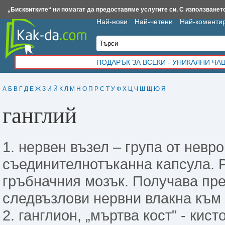
Insert.bg
Framar.bg
Kak-da.com
Iztochnik.com
BauBau.bg
NewAge.bg
„Бисквитките“ ни помагат да предоставяме услугите си. С използването
Най-нови
Най-четени
Най-коменти
ПОДАРЪК ЗА ВСЕКИ - УНИКАЛНИ Ч
А
Б
В
Г
Д
Е
Ж
З
И
Й
К
Л
М
Н
О
П
Р
С
Т
У
Ф
Х
Ц
Ч
Ш
Щ
Ю
Я
ганглий
1. нервен възел – група от невр
съединителнотъканна капсула. Р
гръбначния мозък. Получава пр
следвъзлови нервни влакна към 
2. ганглион, „мъртва кост" - кис