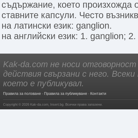
съдържа­ние, което произхожда 
ставните капсули. Често възникв
на латински език: ganglion.
на английски език: 1. ganglion; 2. 
Kak-da.com не носи отговорност
действия свързани с него. Всек
което е публикувал.
Правила за ползване
·
Правила за публикуване
·
Контакти
Copyright © 2026
Kak-da.com
,
Insert.bg
. Всички права запазени.