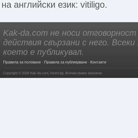
на английски език: vitiligo.
Kak-da.com не носи отговорност
действия свързани с него. Всек
което е публикувал.
Правила за ползване
·
Правила за публикуване
·
Контакти
Copyright © 2026
Kak-da.com
,
Insert.bg
. Всички права запазени.