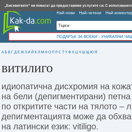
Insert.bg
Framar.bg
Kak-da.com
Iztochnik.com
BauBau.bg
NewAge.bg
„Бисквитките“ ни помагат да предоставяме услугите си. С използването
Най-нови
Най-четени
Най-коменти
ПОДАРЪК ЗА ВСЕКИ - УНИКАЛНИ Ч
А
Б
В
Г
Д
Е
Ж
З
И
Й
К
Л
М
Н
О
П
Р
С
Т
У
Ф
Х
Ц
Ч
Ш
Щ
Ю
Я
витилиго
идиопатична дисхромия на кожат
на бели (депигментирани) петна
по откритите части на тялото – 
депигментацията може да обхва
на латински език: vitiligo.