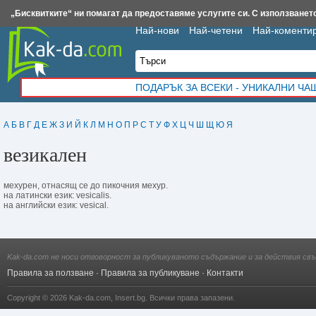
Insert.bg
Framar.bg
Kak-da.com
Iztochnik.com
BauBau.bg
NewAge.bg
„Бисквитките“ ни помагат да предоставяме услугите си. С използването
Най-нови
Най-четени
Най-коменти
ПОДАРЪК ЗА ВСЕКИ - УНИКАЛНИ Ч
А
Б
В
Г
Д
Е
Ж
З
И
Й
К
Л
М
Н
О
П
Р
С
Т
У
Ф
Х
Ц
Ч
Ш
Щ
Ю
Я
везикален
мехурен, отнасящ се до пикочния мехур.
на латински език: vesicalis.
на английски език: vesical.
Kak-da.com не носи отговорност за публикуваното съдържание и за действия свъ
Правила за ползване
·
Правила за публикуване
·
Контакти
Copyright © 2026
Kak-da.com
,
Insert.bg
. Всички права запазени.