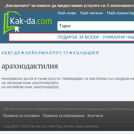
Insert.bg
Framar.bg
Kak-da.com
Iztochnik.com
BauBau.bg
NewAge.bg
„Бисквитките“ ни помагат да предоставяме услугите си. С използването
Най-нови
Най-четени
Най-коменти
ПОДАРЪК ЗА ВСЕКИ - УНИКАЛНИ Ч
А
Б
В
Г
Д
Е
Ж
З
И
Й
К
Л
М
Н
О
П
Р
С
Т
У
Ф
Х
Ц
Ч
Ш
Щ
Ю
Я
арахнодактилия
не­нормално дълги и тънки пръсти. Наблюдават се при болни със синдром н
на латински език: arachnodactylia.
на английски език: arachnodactyly.
Kak-da.com не носи отговорност за публикуваното съдържание и за действия свъ
Правила за ползване
·
Правила за публикуване
·
Контакти
Copyright © 2026
Kak-da.com
,
Insert.bg
. Всички права запазени.