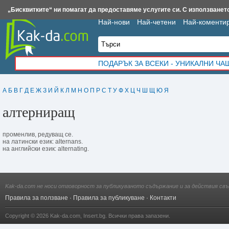
Insert.bg
Framar.bg
Kak-da.com
Iztochnik.com
BauBau.bg
NewAge.bg
„Бисквитките“ ни помагат да предоставяме услугите си. С използването
Най-нови
Най-четени
Най-коменти
ПОДАРЪК ЗА ВСЕКИ - УНИКАЛНИ Ч
А
Б
В
Г
Д
Е
Ж
З
И
Й
К
Л
М
Н
О
П
Р
С
Т
У
Ф
Х
Ц
Ч
Ш
Щ
Ю
Я
алтерниращ
променлив, редуващ се.
на латински език: alternans.
на английски език: alternating.
Kak-da.com не носи отговорност за публикуваното съдържание и за действия свъ
Правила за ползване
·
Правила за публикуване
·
Контакти
Copyright © 2026
Kak-da.com
,
Insert.bg
. Всички права запазени.