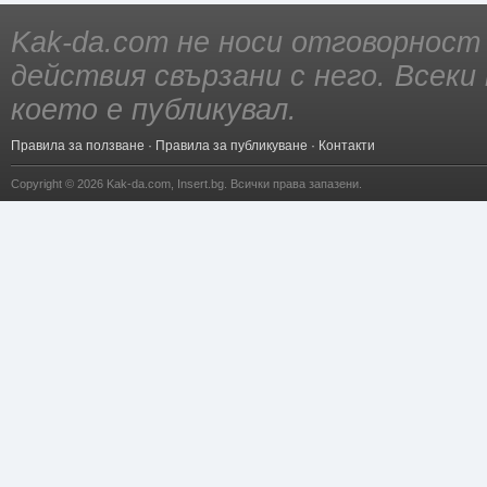
Kak-da.com не носи отговорност
действия свързани с него. Всек
което е публикувал.
Правила за ползване
·
Правила за публикуване
·
Контакти
Copyright © 2026
Kak-da.com
,
Insert.bg
. Всички права запазени.