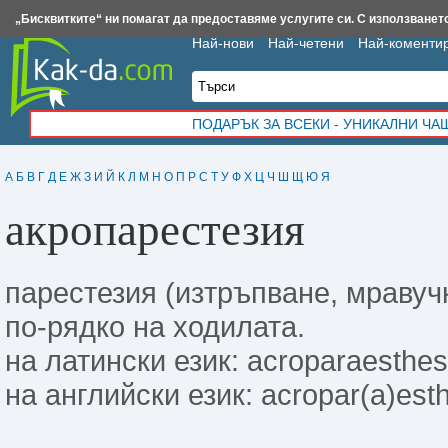
Insert.bg
Framar.bg
Kak-da.com
Iztochnik.com
BauBau.bg
NewAge.bg
„Бисквитките“ ни помагат да предоставяме услугите си. С използването
Най-нови
Най-четени
Най-коменти
ПОДАРЪК ЗА ВСЕКИ - УНИКАЛНИ Ч
А
Б
В
Г
Д
Е
Ж
З
И
Й
К
Л
М
Н
О
П
Р
С
Т
У
Ф
Х
Ц
Ч
Ш
Щ
Ю
Я
акропарестезия
парестезия (изтръпване, мравучк
по-рядко на ходилата.
на латински език: acroparaesthes
на английски език: acropar(a)esth