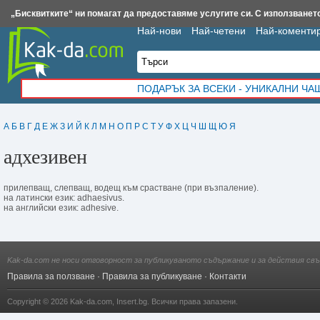
Insert.bg
Framar.bg
Kak-da.com
Iztochnik.com
BauBau.bg
NewAge.bg
„Бисквитките“ ни помагат да предоставяме услугите си. С използването
Най-нови
Най-четени
Най-коменти
ПОДАРЪК ЗА ВСЕКИ - УНИКАЛНИ Ч
А
Б
В
Г
Д
Е
Ж
З
И
Й
К
Л
М
Н
О
П
Р
С
Т
У
Ф
Х
Ц
Ч
Ш
Щ
Ю
Я
адхезивен
прилепващ, слепващ, водещ към срастване (при възпаление).
на латински език: adhaesivus.
на английски език: adhesive.
Kak-da.com не носи отговорност за публикуваното съдържание и за действия свъ
Правила за ползване
·
Правила за публикуване
·
Контакти
Copyright © 2026
Kak-da.com
,
Insert.bg
. Всички права запазени.