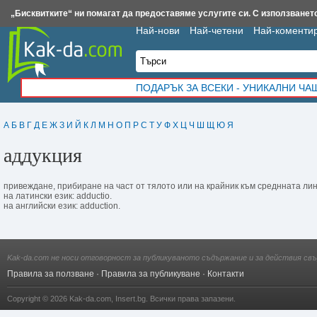
Insert.bg
Framar.bg
Kak-da.com
Iztochnik.com
BauBau.bg
NewAge.bg
„Бисквитките“ ни помагат да предоставяме услугите си. С използването
Най-нови
Най-четени
Най-коменти
ПОДАРЪК ЗА ВСЕКИ - УНИКАЛНИ Ч
А
Б
В
Г
Д
Е
Ж
З
И
Й
К
Л
М
Н
О
П
Р
С
Т
У
Ф
Х
Ц
Ч
Ш
Щ
Ю
Я
аддукция
привеждане, прибиране на част от тялото или на крайник към среднната лин
на латински език: adductio.
на английски език: adduction.
Kak-da.com не носи отговорност за публикуваното съдържание и за действия свъ
Правила за ползване
·
Правила за публикуване
·
Контакти
Copyright © 2026
Kak-da.com
,
Insert.bg
. Всички права запазени.