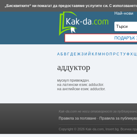
Insert.bg
Framar.bg
Kak-da.com
Iztochnik.com
BauBau.bg
NewAge.bg
„Бисквитките“ ни помагат да предоставяме услугите си. С използването
Най-нови
ПОДАРЪК 
А
Б
В
Г
Д
Е
Ж
З
И
Й
К
Л
М
Н
О
П
Р
С
Т
У
Ф
Х
Ц
аддуктор
мускул привеждач.
на латински език: adductor.
на английски език: adductor.
Kak-da.com не носи отговорност за публикуван
Правила за ползване
·
Правила за публикув
Copyright © 2026
Kak-da.com
,
Insert.bg
. Всички пр