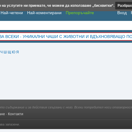
 на услугите ни приемате, че можем да използваме „бисквитки“.
Разбрах
Най-четени
Най-коментирани
Препоръчайте
Вход
ЗА ВСЕКИ - УНИКАЛНИ ЧАШИ С ЖИВОТНИ И ВДЪХНОВЯВАЩО П
Ч
Ш
Щ
Ю
Я
ото съдържание и за действия свързани с него. Всеки потребител носи отговорност
ане
·
Контакти
ава запазени.