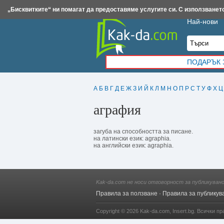
Insert.bg
Framar.bg
Kak-da.com
Iztochnik.com
BauBau.bg
NewAge.bg
„Бисквитките“ ни помагат да предоставяме услугите си. С използването
Най-нови
ПОДАРЪК 
А
Б
В
Г
Д
Е
Ж
З
И
Й
К
Л
М
Н
О
П
Р
С
Т
У
Ф
Х
Ц
аграфия
загуба на способността за писане.
на латински език: agraphia.
на английски език: agraphia.
Kak-da.com не носи отговорност за публикуван
Правила за ползване
·
Правила за публикув
Copyright © 2026
Kak-da.com
,
Insert.bg
. Всички пр