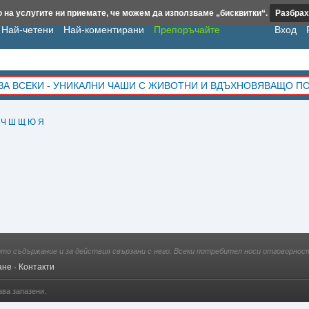
 на услугите ни приемате, че можем да използваме „бисквитки“.
Разбрах
Най-четени
Най-коментирани
Препоръчайте
Вход
ЗА ВСЕКИ - УНИКАЛНИ ЧАШИ С ЖИВОТНИ И ВДЪХНОВЯВАЩО П
Ч
Ш
Щ
Ю
Я
ото съдържание и за действия свързани с него. Всеки потребител носи отговорност
ане
·
Контакти
ава запазени.