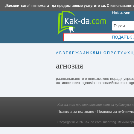
Insert.bg
Framar.bg
Kak-da.com
Iztochnik.com
BauBau.bg
NewAge.bg
„Бисквитките“ ни помагат да предоставяме услугите си. С използването
Най-нови
ПОДАРЪК 
А
Б
В
Г
Д
Е
Ж
З
И
Й
К
Л
М
Н
О
П
Р
С
Т
У
Ф
Х
Ц
агнозия
разпознаването е невъзможно поради увреждан
латински език: agnosia. на английски език: ag
Kak-da.com не носи отговорност за публикуван
Правила за ползване
·
Правила за публикув
Copyright © 2026
Kak-da.com
,
Insert.bg
. Всички пр