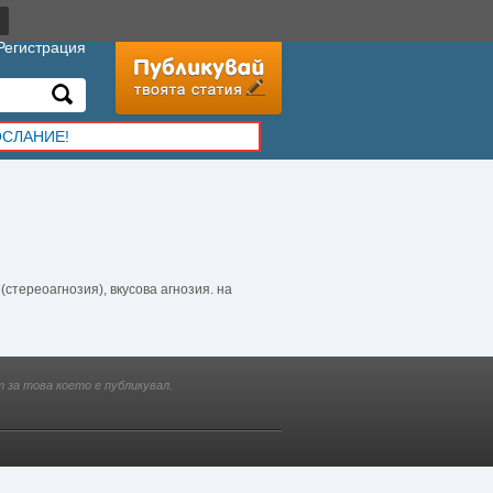
Регистрация
ОСЛАНИЕ!
стереоагнозия), вкусова агнозия. на
 за това което е публикувал.