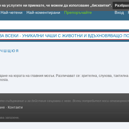
 на услугите ни приемате, че можем да използваме „бисквитки“.
Разбрах
Най-четени
Най-коментирани
Препоръчайте
Вход
ЗА ВСЕКИ - УНИКАЛНИ ЧАШИ С ЖИВОТНИ И ВДЪХНОВЯВАЩО П
Ч
Ш
Щ
Ю
Я
е на кората на главния мозък. Различават се: зрителна, слухова, тактилна (
nosia.
ото съдържание и за действия свързани с него. Всеки потребител носи отговорност
ане
·
Контакти
ава запазени.