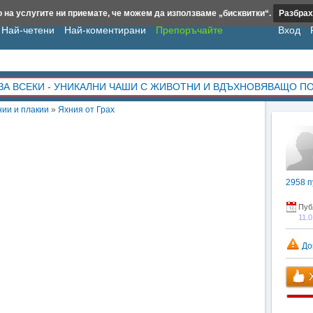
 на услугите ни приемате, че можем да използваме „бисквитки“.
Разбрах
Най-четени
Най-коментирани
Препоръчайте
Вход
ЗА ВСЕКИ - УНИКАЛНИ ЧАШИ С ЖИВОТНИ И ВДЪХНОВЯВАЩО П
нии и плакии
»
Яхния от Грах
2958
п
Пуб
11.
До
Х