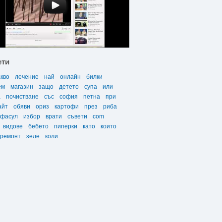
ети
акво
лечение
най
онлайн
билки
ем
магазин
защо
детето
супа
или
а
почистване
със
софия
петна
при
айт
обяви
ориз
картофи
през
риба
фасул
избор
врати
съвети
com
видове
бебето
пиперки
като
които
ремонт
зеле
коли