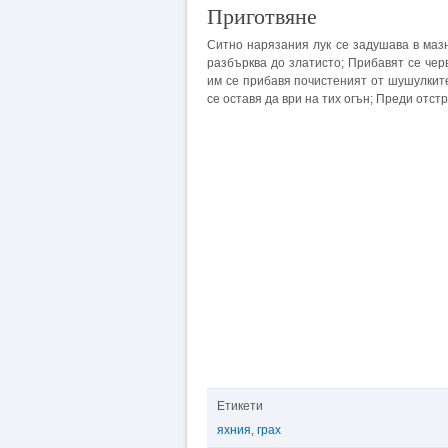
Приготвяне
Ситно нарязания лук се задушава в маз
разбърква до златисто; Прибавят се че
им се прибавя почистеният от шушулките 
се оставя да ври на тих огън; Преди отс
Етикети
яхния
,
грах