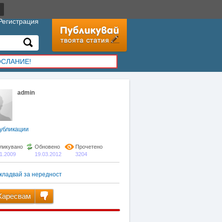
Регистрация
ОСЛАНИЕ!
admin
убликации
ликувано
Обновено
Прочетено
01.2009
19.03.2012
3204
кладвай за нередност
аресвам