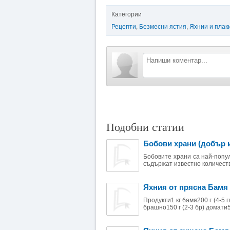
Категории
Рецепти
,
Безмесни ястия
,
Яхнии и плак
Подобни статии
Бобови храни (добър 
Бобовите храни са най-попу
съдържат известно количеств
Яхния от прясна Бамя
Продукти1 кг бамя200 г (4-5 г
брашно150 г (2-3 бр) домати5 г 