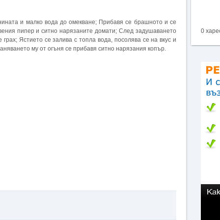
нината и малко вода до омекване; Прибавя се брашното и се
рвения пипер и ситно нарязаните домати; След задушаването
0 харе
грах; Ястието се залива с топла вода, посолява се на вкус и
траняването му от огъня се прибавя ситно нарязания копър.