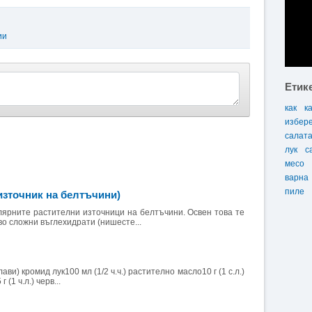
ии
Етик
как
к
избер
салат
лук
с
месо
варна
пиле
източник на белтъчини)
лярните растителни източници на белтъчини. Освен това те
о сложни въглехидрати (нишесте...
лави) кромид лук100 мл (1/2 ч.ч.) растително масло10 г (1 с.л.)
(1 ч.л.) черв...