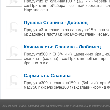
Продукти5 кг сланина100 г (1/2 ч.ч.) червен п
солПриготвянеИзбира се най-крехката с
Нарязва се н...
Пушена Сланина - Дебелец
Продукти3 кг сланина за саламура:15 зърна ч
бр дафинов лист3 бр карамфил2 глави чесън5 л в
Качамак със Сланина - Любимец
Продукти500 г (3 3/4 ч.ч.) царевично брашно2
сланина (солена) солПриготвянеВъв вря
брашното и с...
Сарми със Сланина
Продукти300 г сланина150 г (3/4 ч.ч.) ориз6
мас750 г кисело зеле100 г (1-2 глави) кромид лук5
Kak-da.com не носи отговорност за публикуваното съдържание и за действия свъ