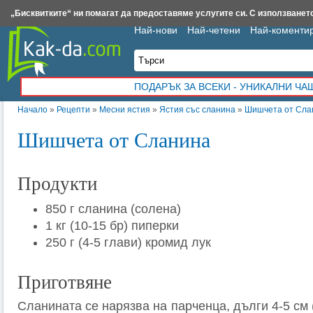
Insert.bg
Framar.bg
Kak-da.com
Iztochnik.com
BauBau.bg
NewAge.bg
„Бисквитките“ ни помагат да предоставяме услугите си. С използването
Най-нови
Най-четени
Най-коменти
ПОДАРЪК ЗА ВСЕКИ - УНИКАЛНИ Ч
Начало
»
Рецепти
»
Месни ястия
»
Ястия със сланина
»
Шишчета от Сла
Шишчета от Сланина
Продукти
850 г сланина (солена)
1 кг (10-15 бр) пиперки
250 г (4-5 глави) кромид лук
Приготвяне
Сланината се нарязва на парченца, дълги 4-5 см ( "