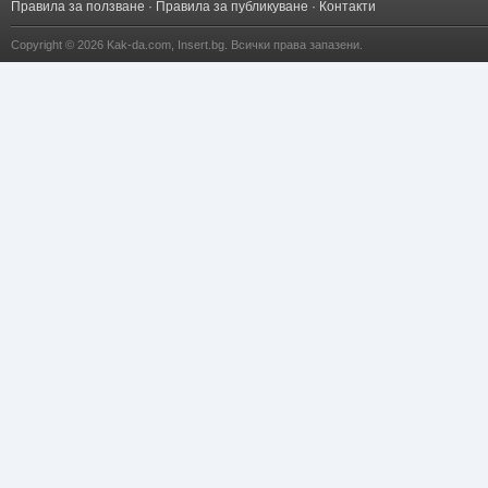
Правила за ползване
·
Правила за публикуване
·
Контакти
Copyright © 2026
Kak-da.com
,
Insert.bg
. Всички права запазени.