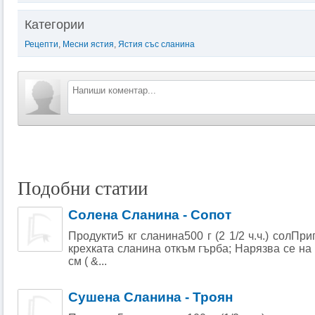
Категории
Рецепти
,
Месни ястия
,
Ястия със сланина
Подобни статии
Солена Сланина - Сопот
Продукти5 кг сланина500 г (2 1/2 ч.ч.) солПр
крехката сланина откъм гърба; Нарязва се на
см ( &...
Сушена Сланина - Троян