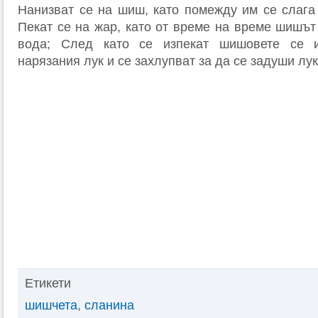
Нанизват се на шиш, като помежду им се слага 
Пекат се на жар, като от време на време шишът
вода; След като се изпекат шишовете се и
нарязания лук и се захлупват за да се задуши лук
Етикети
шишчета
,
сланина