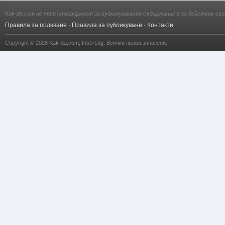
Kak-da.com не носи отговорност за публикуваното съдържание и за действия свъ
Правила за ползване
·
Правила за публикуване
·
Контакти
Copyright © 2026
Kak-da.com
,
Insert.bg
. Всички права запазени.