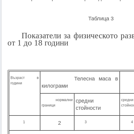
Таблица 3
Показатели за физическото разви
от 1 до 18 години
Възраст в
Телесна маса в
Ръст
години
килограми
нормални
средни
средни
граници
стойно
стойности
1
2
3
4