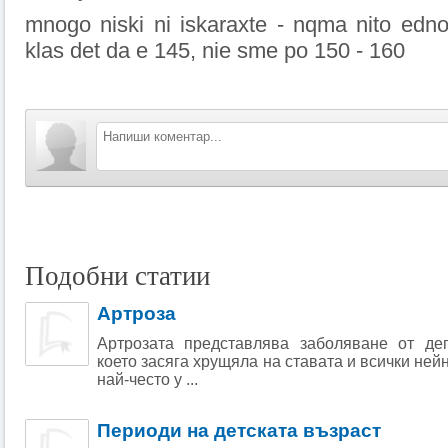
mnogo niski ni iskaraxte - nqma nito edn
klas det da e 145, nie sme po 150 - 160
Подобни статии
Артроза
Артрозата представлява заболяване от дег
което засяга хрущяла на ставата и всички ней
най-често у ...
Периоди на детската възраст