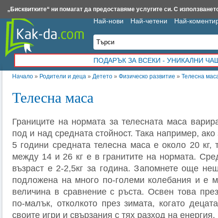
Insert.bg
Framar.bg
Kak-da.com
Iztochnik.com
BauBau.bg
NewAge.bg
„Бисквитките“ ни помагат да предоставяме услугите си. С използването
Най-нови
Най-четени
Най-коменти
ПОДАРЪК ЗА ВСЕКИ - УНИКАЛНИ Ч
Начало
»
Родители и деца
»
Детето
»
Физическо развитие
»
Телесна мас
Телесна маса
Границите на нормата за телесната маса варира
под и над средната стойност. Така например, ако
5 години средната телесна маса е около 20 кг, 
между 14 и 26 кг е в гранитите на нормата. Сре
възраст е 2-2,5кг за година. Запомнете още не
подложена на много по-големи колебания и е м
величина в сравнение с ръста. Освен това през
по-малък, отколкото през зимата, когато децат
своите игри и свързания с тях разход на енергия.