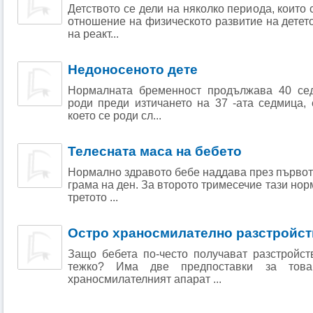
Детството се дели на няколко периода, които 
отношение на физическото развитие на детето
на реакт...
Недоносеното дете
Нормалната бременност продължава 40 сед
роди преди изтичането на 37 -ата седмица, 
което се роди сл...
Телесната маса на бебето
Нормално здравото бебе наддава през първот
грама на ден. За второто тримесечие тази норм
третото ...
Остро храносмилателно разстройс
Защо бебета по-често получават разстройст
тежко? Има две предпоставки за това
храносмилателният апарат ...