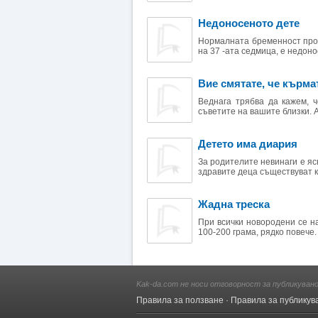
Недоносеното дете
Нормалната бременност прод
на 37 -ата седмица, е недонос
Вие смятате, че кърма
Веднага трябва да кажем, ч
съветите на вашите близки. А
Детето има диария
За родителите невинаги е я
здравите деца съществуват к
Жадна треска
При всички новородени се н
100-200 грама, рядко повече. 
Kak-da.com не носи отговорност за публикуван
Правила за ползване
·
Правила за публикув