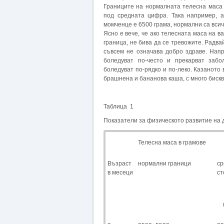
Границите на нормалната телесна маса 
под средната цифра. Така например, а
момченце е 6500 грама, нормални са всич
Ясно е вече, че ако телесната маса на в
граница, не бива да се тревожите. Радва
съвсем не означава добро здраве. Нап
боледуват по-често и прекарват забол
боледуват по-рядко и по-леко. Казаното
брашнена и бананова каша, с много биск
Таблица 1
Показатели за физическото развитие на д
Телесна маса в грамове
Възраст
нормални граници
ср
в месеци
ст
м