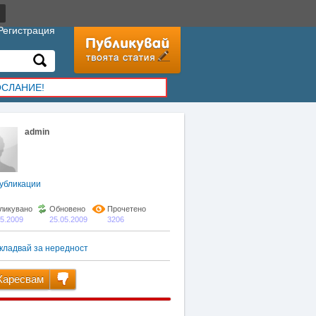
Регистрация
ОСЛАНИЕ!
admin
убликации
ликувано
Обновено
Прочетено
05.2009
25.05.2009
3206
кладвай за нередност
аресвам