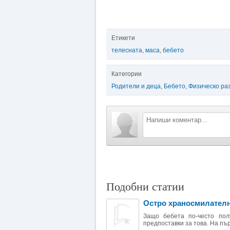
Етикети
телесната
,
маса
,
бебето
Категории
Родители и деца
,
Бебето
,
Физическо ра
Подобни статии
Остро храносмилателн
Защо бебета по-често пол
предпоставки за това. На пъ