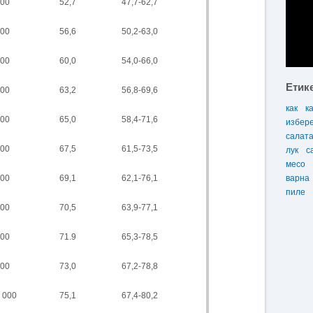
00
52,7
47,7-62,7
00
56,6
50,2-63,0
00
60,0
54,0-66,0
Етик
00
63,2
56,8-69,6
как
к
00
65,0
58,4-71,6
избер
салат
00
67,5
61,5-73,5
лук
с
месо
00
69,1
62,1-76,1
варна
пиле
00
70,5
63,9-77,1
00
71.9
65,3-78,5
00
73,0
67,2-78,8
 000
75,1
67,4-80,2