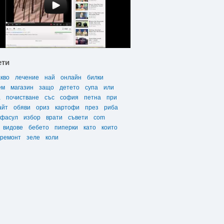
ети
акво
лечение
най
онлайн
билки
ем
магазин
защо
детето
супа
или
а
почистване
със
софия
петна
при
айт
обяви
ориз
картофи
през
риба
фасул
избор
врати
съвети
com
видове
бебето
пиперки
като
които
ремонт
зеле
коли