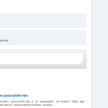
звитие
о разстройство
учават разстройства и го прекарват по-тежко? Има две
рво място, храносмилателният апарат ...