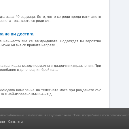
ължава 40 седмици. Дете, което се роди преди изтичането
ено, а това, което се роди сл...
та не ви достига
е най-често вие се заблуждавате. Подвеждат ви вероятно
 може би вие си правите неправи...
сна границата между нормални и диаричии изпражнения. При
олебания в денонощния брой на ...
аблюдава намаление на телесната маса при раждането със
То е най-изразено към 3-4-ия д...
ото съдържание и за действия свързани с него. Всеки потребител носи отговорност
ане
·
Контакти