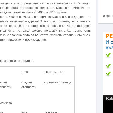
на децата за определена възраст се колебаят с 20 % над и
ко средната стойност за телесната маса на тримесечното
ки деца с телесна маса от 4900 до 8100 грама.
0 харе
ашето бебе е в обхвата на нормата, макар и близо до долната
йте се, че детето е здраво! Освен това помнете, че пълнотата
ротив, прекалено пълните, а още повече затлъстелите деца
яванията по-тежко, докато по-слабичките са по-жизнени,
 важи с особена сила за бебетата, хранени отрано и обилно с
вити и нишестени произведения.
ецата от 0 до 1 година
Ръст
в сантиметри
едни
средни
нормални граници
ойности
стойности
омчета