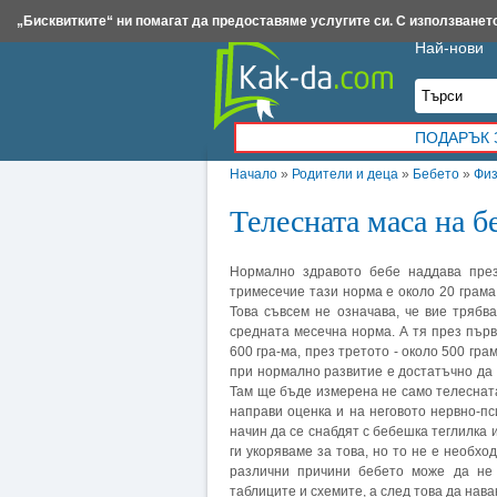
Insert.bg
Framar.bg
Kak-da.com
Iztochnik.com
BauBau.bg
NewAge.bg
„Бисквитките“ ни помагат да предоставяме услугите си. С използването
Най-нови
ПОДАРЪК 
Начало
»
Родители и деца
»
Бебето
»
Физ
Телесната маса на б
Нормално здравото бебе наддава през
тримесечие тази норма е около 20 грама, 
Това съвсем не означава, че вие трябва
средната месечна норма. А тя през първ
600 гра-ма, през третото - около 500 гра
при нормално развитие е достатъчно да 
Там ще бъде измерена не само телесната 
направи оценка и на неговото нервно-п
начин да се снабдят с бебешка теглилка 
ги укоряваме за това, но то не е необх
различни причини бебето може да не 
таблиците и схемите, а след това да нава