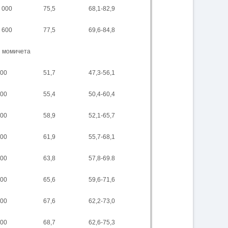
 000
75,5
68,1-82,9
 600
77,5
69,6-84,8
момичета
00
51,7
47,3-56,1
00
55,4
50,4-60,4
00
58,9
52,1-65,7
00
61,9
55,7-68,1
00
63,8
57,8-69.8
00
65,6
59,6-71,6
00
67,6
62,2-73,0
00
68,7
62,6-75,3