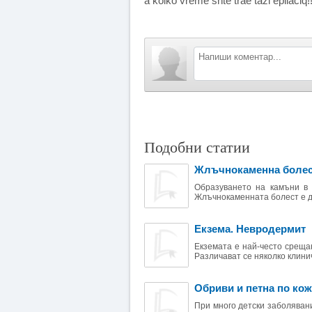
a kolko vreme shte trae tazi epilaciq!!
Подобни статии
Жлъчнокаменна боле
Образуването на камъни в 
Жлъчнокаменната болест е до
Екзема. Невродермит
Екземата е най-често среща
Различават се няколко клини
Обриви и петна по кож
При много детски заболявани