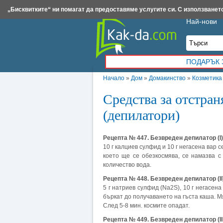
Insert.bg
Framar.bg
Kak-da.com
Iztochnik.com
BauBau.bg
NewAge.bg
„Бисквитките“ ни помагат да предоставяме услугите си. С използването
Най-нови
ПОДАРЪК 
Начало
»
Дом
»
Домакинство
»
Козметика
Средства за отстран
(депилатори)
Рецепта № 447. Безвреден депилатор (I)
10 г калциев сулфид и 10 г негасена вар с
което ще се обезкосмява, се намазва с
количество вода.
Рецепта № 448. Безвреден депилатор (II
5 г натриев сулфид (Na2S), 10 г негасена
бъркат до получаването на гъста каша. Мя
След 5-8 мин. космите опадат.
Рецепта № 449. Безвреден депилатор (III