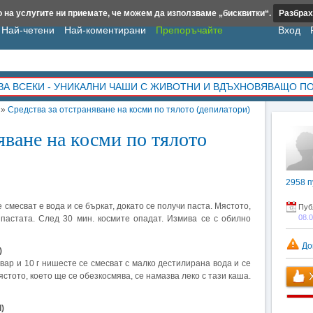
 на услугите ни приемате, че можем да използваме „бисквитки“.
Разбрах
Най-четени
Най-коментирани
Препоръчайте
Вход
ЗА ВСЕКИ - УНИКАЛНИ ЧАШИ С ЖИВОТНИ И ВДЪХНОВЯВАЩО П
»
Средства за отстраняване на косми по тялото (депилатори)
яване на косми по тялото
2958
п
е смесват е вода и се бъркат, докато се получи паста. Мястото,
Пуб
08.
 пастата. След 30 мин. космите опадат. Измива се с обилно
До
)
 вар и 10 г нишесте се смесват с малко дестилирана вода и се
Х
стото, което ще се обезкосмява, се намазва леко с тази каша.
)