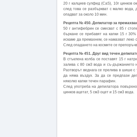
20 г калциев сулфид (CaS), 10г цинков о
след това се разбъркват с малко вода, 
опадват за около 10 мин.
Рецепта № 450. Депилатор за премахван
50 г антифебрин се смесват с 85 г сто
бъркане се прибавят на капки 15 г 30% 
искаме да премахнем, се намазват леко 
След опадането на космите се препоръчв
Рецепта № 451. Друг вид течен депилат
В стъклена колба се поставят 15 г натр
залива с 80 см3 вода и съ-държанието н
Разтворът веднага се прелива в шише с 
да няма въздух. За да се предпази де
няколко капки течен парафин.
След употреба на депилатора повърхнос
цинков ацетат, 5 см3 оцет и 15 см3 вода.