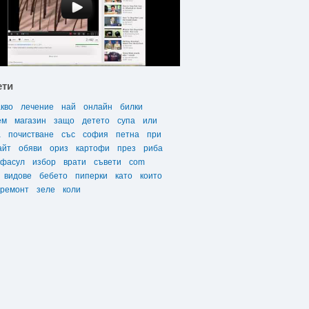
ети
акво
лечение
най
онлайн
билки
ем
магазин
защо
детето
супа
или
а
почистване
със
софия
петна
при
айт
обяви
ориз
картофи
през
риба
фасул
избор
врати
съвети
com
видове
бебето
пиперки
като
които
ремонт
зеле
коли