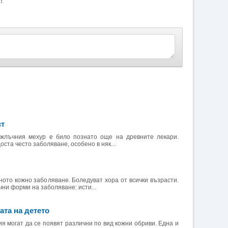
!
ст
жлъчния мехур е било познато още на древните лекари.
ста често заболяване, особено в няк...
ното кожно заболяване. Боледуват хора от всички възрасти.
чни форми на заболяване: исти...
ата на детето
я могат да се появят различни по вид кожни обриви. Една и