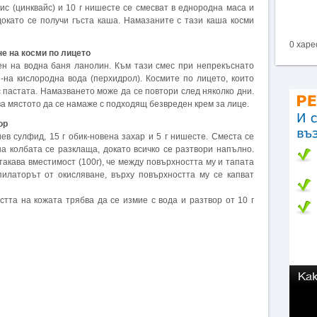
кис (цинквайс) и 10 г нишесте се смесват в еднородна маса и
докато се получи гъста каша. Намазаните с тази каша косми
0 харе
е на косми по лицето
пен на водна баня ланолин. Към тази смес при непрекъснато
-на кислородна вода (перхидрол). Космите по лицето, които
с пастата. Намазването може да се повтори след няколко дни.
а мястото да се намаже с подходящ безвреден крем за лице.
ор
иев сулфид, 15 г обик-новена захар и 5 г нишесте. Сместа се
а колбата се разклаща, докато всичко се разтвори напълно.
такава вместимост (100г), че между повърхността му и тапата
пилаторът от окисляване, върху повърхността му се капват
тта на кожата трябва да се измие с вода и разтвор от 10 г