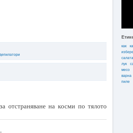
Етик
как
к
избер
депилатори
салат
лук
с
месо
варна
пиле
за отстраняване на косми по тялото