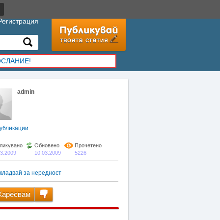
Регистрация
ОСЛАНИЕ!
admin
убликации
ликувано
Обновено
Прочетено
03.2009
10.03.2009
5226
кладвай за нередност
аресвам