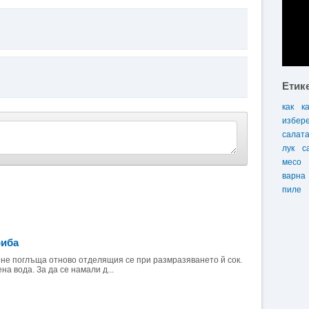
Етик
как
к
избер
салат
лук
с
месо
варна
пиле
риба
 не поглъща отново отделящия се при размразяването й сок.
на вода. За да се намали д...