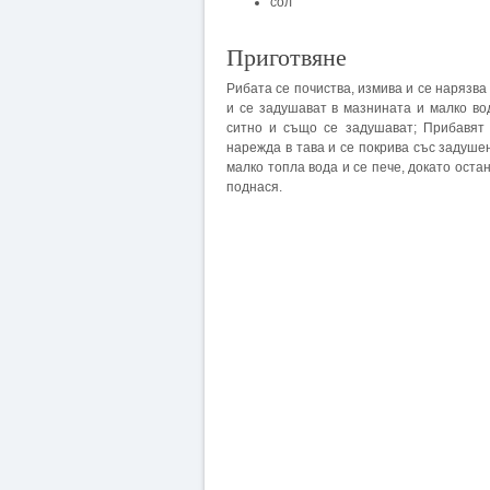
сол
Приготвяне
Рибата се почиства, измива и се нарязва
и се задушават в мазнината и малко во
ситно и също се задушават; Прибавят 
нарежда в тава и се покрива със задуше
малко топла вода и се пече, докато оста
поднася.