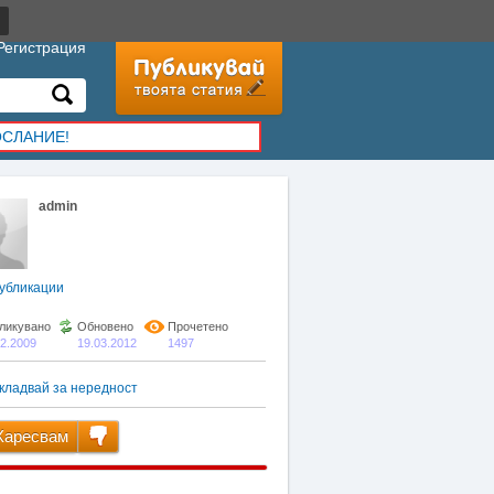
Регистрация
ОСЛАНИЕ!
admin
убликации
ликувано
Обновено
Прочетено
02.2009
19.03.2012
1497
кладвай за нередност
аресвам