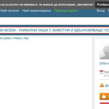
 на услугите ни приемате, че можем да използваме „бисквитки“.
Разбрах
Най-четени
Най-коментирани
Препоръчайте
Вход
ЗА ВСЕКИ - УНИКАЛНИ ЧАШИ С ЖИВОТНИ И ВДЪХНОВЯВАЩО П
от риба
»
Риба с Лук
2958
п
Пуб
06.
До
Х