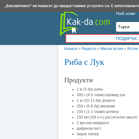
Insert.bg
Framar.bg
Kak-da.com
Iztochnik.com
BauBau.bg
NewAge.bg
„Бисквитките“ ни помагат да предоставяме услугите си. С използването
Най-нови
ПОДАРЪК 
Начало
»
Рецепти
»
Месни ястия
»
Ястия 
Риба с Лук
Продукти
1 кг (5 бр) риба
300 г (4-5 глави) кромид лук
1 кг (10-12 бр) домати
350 г (5-6 бр) моркови
150 г (1-2 глави) целина
150 мл (3/4 ч.ч.) растително масло
1 връзка магданоз
дафинов лист
черен пипер