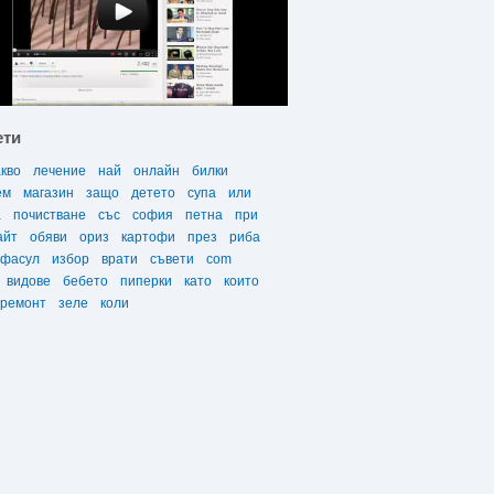
ети
акво
лечение
най
онлайн
билки
ем
магазин
защо
детето
супа
или
а
почистване
със
софия
петна
при
айт
обяви
ориз
картофи
през
риба
фасул
избор
врати
съвети
com
видове
бебето
пиперки
като
които
ремонт
зеле
коли