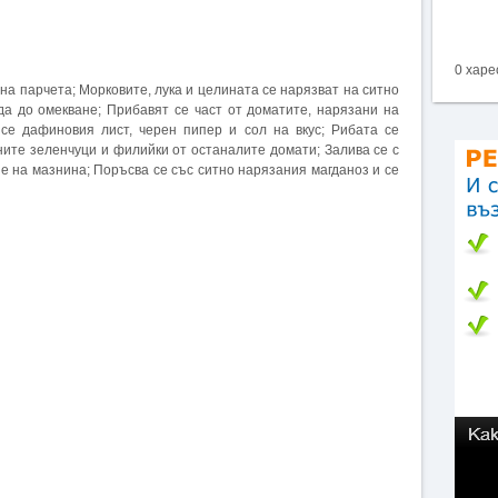
0 харе
 на парчета; Морковите, лука и целината се нарязват на ситно
да до омекване; Прибавят се част от доматите, нарязани на
се дафиновия лист, черен пипер и сол на вкус; Рибата се
ните зеленчуци и филийки от останалите домати; Залива се с
не на мазнина; Поръсва се със ситно нарязания магданоз и се