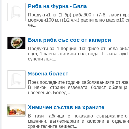
Риба на Фурна - Бяла
Продукти1 кг (1 бр) риба600 г (7-8 глави) кр
моркови100 мл (1/2 ч.ч.) растително масло10 
че...
Бяла риба със сос от каперси
Продукти за 4 порции: 1кг филе от бяла ри
оцет, 1 чаена лъжичка сол, вода, 1 глава лук
супени лъж...
Язвена болест
През последните години заболяванията от язв
В някои страни язвената болест обхваща
население. Болед...
Химичен състав на храните
В тази таблица е показано съдържанието 
мазнини, въглехидрати и калории в отделни
хранителните вещест...