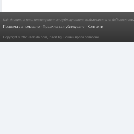
Kak-da.com не носи отговорност за публикуваното съдържание и за действия свъ
Правила за ползване
·
Правила за публикуване
·
Контакти
Copyright © 2026
Kak-da.com
,
Insert.bg
. Всички права запазени.