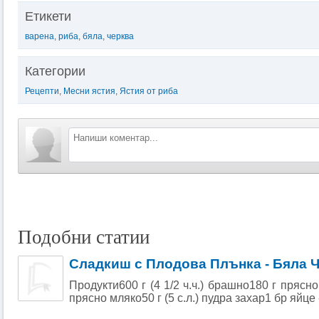
Етикети
варена
,
риба
,
бяла
,
черква
Категории
Рецепти
,
Месни ястия
,
Ястия от риба
Подобни статии
Сладкиш с Плодова Плънка - Бяла 
Продукти600 г (4 1/2 ч.ч.) брашно180 г прясно
прясно мляко50 г (5 с.л.) пудра захар1 бр яйце -