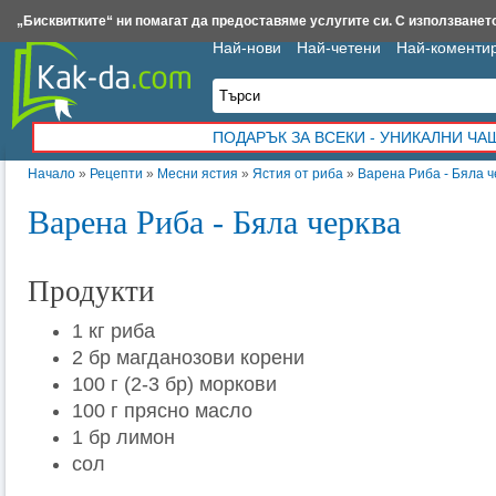
Insert.bg
Framar.bg
Kak-da.com
Iztochnik.com
BauBau.bg
NewAge.bg
„Бисквитките“ ни помагат да предоставяме услугите си. С използването
Най-нови
Най-четени
Най-коменти
ПОДАРЪК ЗА ВСЕКИ - УНИКАЛНИ Ч
Начало
»
Рецепти
»
Месни ястия
»
Ястия от риба
»
Варена Риба - Бяла ч
Варена Риба - Бяла черква
Продукти
1 кг риба
2 бр магданозови корени
100 г (2-3 бр) моркови
100 г прясно масло
1 бр лимон
сол