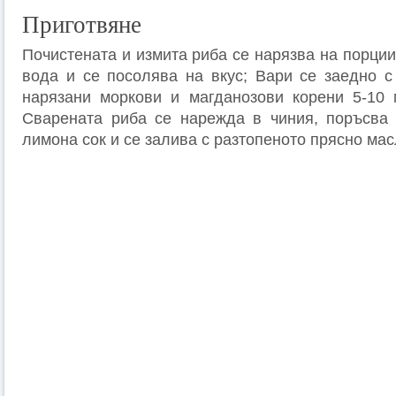
Приготвяне
Почистената и измита риба се нарязва на порции
вода и се посолява на вкус; Вари се заедно с
нарязани моркови и магданозови корени 5-10 
Сварената риба се нарежда в чиния, поръсва 
лимона сок и се залива с разтопеното прясно мас