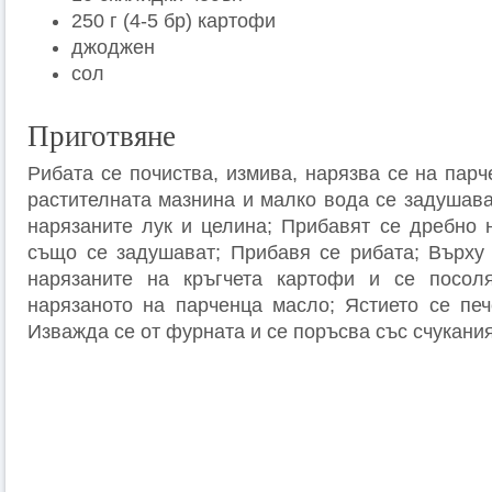
250 г (4-5 бр) картофи
джоджен
сол
Приготвяне
Рибата се почиства, измива, нарязва се на парч
растителната мазнина и малко вода се задушава
нарязаните лук и целина; Прибавят се дребно 
също се задушават; Прибавя се рибата; Върху
нарязаните на кръгчета картофи и се посол
нарязаното на парченца масло; Ястието се пе
Изважда се от фурната и се поръсва със счукани