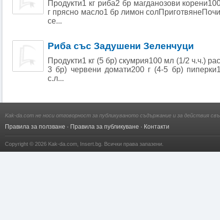
Продукти1 кг риба2 бр магданозови корени100
г прясно масло1 бр лимон солПриготвянеПочи
се...
Риба със Задушени Зеленчуци
Продукти1 кг (5 бр) скумрия100 мл (1/2 ч.ч.) ра
3 бр) червени домати200 г (4-5 бр) пиперки
с.л...
Kak-da.com не носи отговорност за публикуваното съдържание и за действия свъ
Правила за ползване
·
Правила за публикуване
·
Контакти
Copyright © 2026
Kak-da.com
,
Insert.bg
. Всички права запазени.