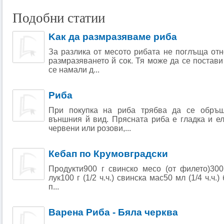
Подобни статии
Kак да размразяваме риба
За разлика от месото рибата не поглъща от
размразяването й сок. Тя може да се постави
се намали д...
Риба
При покупка на риба трябва да се обръ
външния й вид. Прясната риба е гладка и ел
червени или розови,...
Кебап по Крумовградски
Продукти900 г свинско месо (от филето)300
лук100 г (1/2 ч.ч.) свинска мас50 мл (1/4 ч.ч
п...
Варена Риба - Бяла черква