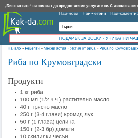
Insert.bg
Framar.bg
Kak-da.com
Iztochnik.com
BauBau.bg
NewAge.bg
„Бисквитките“ ни помагат да предоставяме услугите си. С използването
Най-нови
Най-четени
Най-коменти
ПОДАРЪК ЗА ВСЕКИ - УНИКАЛНИ Ч
Начало
»
Рецепти
»
Месни ястия
»
Ястия от риба
»
Риба по Крумовградс
Риба по Крумовградски
Продукти
1 кг риба
100 мл (1/2 ч.ч.) растително масло
40 г прясно масло
250 г (3-4 глави) кромид лук
50 г (1 глава) целина
150 г (2-3 бр) домати
10 скилидки чесън