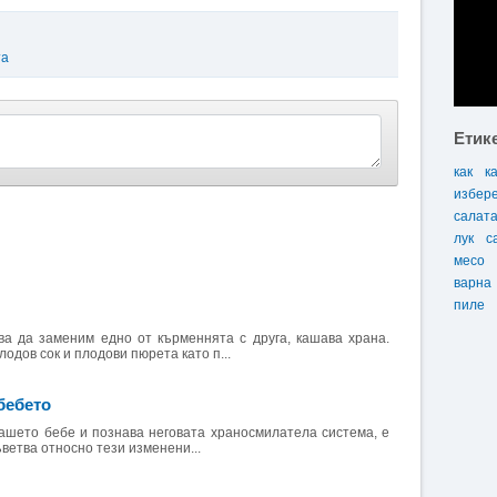
та
Етик
как
к
избер
салат
лук
с
месо
варна
пиле
а да заменим едно от кърменнята с друга, кашава храна.
одов сок и плодови пюрета като п...
бебето
 вашето бебе и познава неговата храносмилатела система, е
ъветва относно тези изменени...