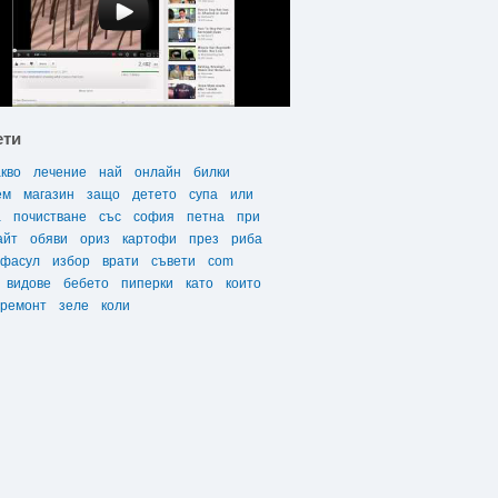
ети
акво
лечение
най
онлайн
билки
ем
магазин
защо
детето
супа
или
а
почистване
със
софия
петна
при
айт
обяви
ориз
картофи
през
риба
фасул
избор
врати
съвети
com
видове
бебето
пиперки
като
които
ремонт
зеле
коли