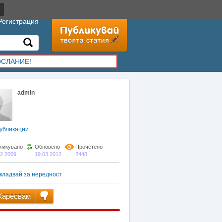
Регистрация
ОСЛАНИЕ!
admin
убликации
ликувано
Обновено
Прочетено
02.2009
19.03.2012
2448
кладвай за нередност
аресвам