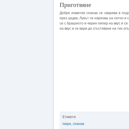
Приготвяне
Добре измития спанак се сварява в подс
през цедка; Лукът се нарязва на ситно и
се с брашното и черен пипер на вкус и се
на вкус и се вари до сгъстяване на тих огъ
Етикети
пюре
,
спанак