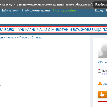
 на услугите ни приемате, че можем да използваме „бисквитки“.
Разбрах
Най-четени
Най-коментирани
Препоръчайте
Вход
ЗА ВСЕКИ - УНИКАЛНИ ЧАШИ С ЖИВОТНИ И ВДЪХНОВЯВАЩО П
ши и пюрета
»
Пюре от Спанак
2958
п
Пуб
25.
До
ко
Х