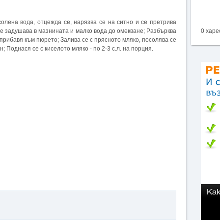
олена вода, отцежда се, нарязва се на ситно и се претрива
 се задушава в мазнината и малко вода до омекване; Разбърква
0 харе
 прибавя към пюрето; Залива се с прясното мляко, посолява се
н; Поднася се с киселото мляко - по 2-3 с.л. на порция.