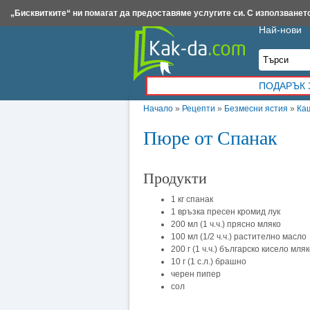
Insert.bg
Framar.bg
Kak-da.com
Iztochnik.com
BauBau.bg
NewAge.bg
„Бисквитките“ ни помагат да предоставяме услугите си. С използването
Най-нови
ПОДАРЪК 
Начало
»
Рецепти
»
Безмесни ястия
»
Ка
Пюре от Спанак
Продукти
1 кг спанак
1 връзка пресен кромид лук
200 мл (1 ч.ч.) прясно мляко
100 мл (1/2 ч.ч.) растително масло
200 г (1 ч.ч.) българско кисело мля
10 г (1 с.л.) брашно
черен пипер
сол