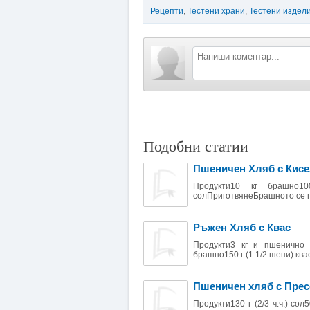
Рецепти
,
Тестени храни
,
Тестени издели
Подобни статии
Пшеничен Хляб с Кисе
Продукти10 кг брашно1
солПриготвянеБрашното се пр
Ръжен Хляб с Квас
Продукти3 кг и пшенично
брашно150 г (1 1/2 шепи) квас (
Пшеничен хляб с Прес
Продукти130 г (2/3 ч.ч.) с