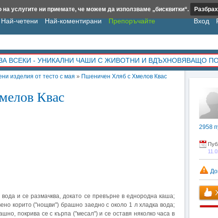
 на услугите ни приемате, че можем да използваме „бисквитки“.
Разбрах
Най-четени
Най-коментирани
Препоръчайте
Вход
ЗА ВСЕКИ - УНИКАЛНИ ЧАШИ С ЖИВОТНИ И ВДЪХНОВЯВАЩО П
ени изделия от тесто с мая
»
Пшеничен Хляб с Хмелов Квас
мелов Квас
2958
п
Пуб
11.
До
Х
а вода и се размачква, докато се превърне в еднородна каша;
ено корито ("нощви") брашно заедно с около 1 л хладка вода;
шно, покрива се с кърпа ("месал") и се оставя няколко часа в