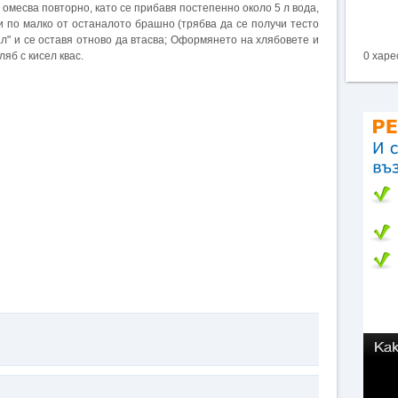
омесва повторно, като се прибавя постепенно около 5 л вода,
 и по малко от останалото брашно (трябва да се получи тесто
ал" и се оставя отново да втасва; Оформянето на хлябовете и
яб с кисел квас.
0 харе