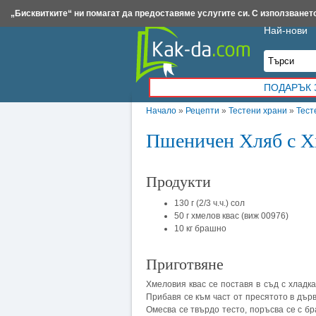
Insert.bg
Framar.bg
Kak-da.com
Iztochnik.com
BauBau.bg
NewAge.bg
„Бисквитките“ ни помагат да предоставяме услугите си. С използването
Най-нови
ПОДАРЪК 
Начало
»
Рецепти
»
Тестени храни
»
Тест
Пшеничен Хляб с Х
Продукти
130 г (2/3 ч.ч.) сол
50 г хмелов квас (виж 00976)
10 кг брашно
Приготвяне
Хмеловия квас се поставя в съд с хладк
Прибавя се към част от пресятото в дърв
Омесва се твърдо тесто, поръсва се с бра