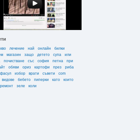
ети
акво
лечение
най
онлайн
билки
ем
магазин
защо
детето
супа
или
а
почистване
със
софия
петна
при
айт
обяви
ориз
картофи
през
риба
фасул
избор
врати
съвети
com
видове
бебето
пиперки
като
които
ремонт
зеле
коли