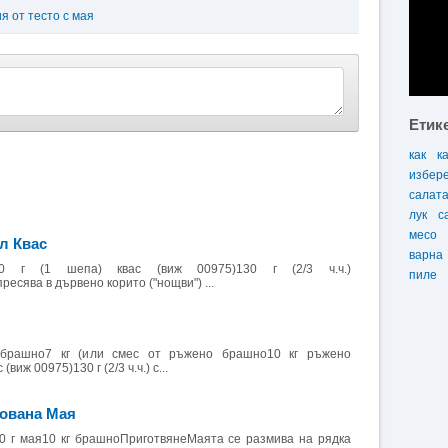
я от тесто с мая
Етик
как
к
избер
салат
лук
с
месо
л Квас
варна
00 г (1 шепа) квас (виж 00975)130 г (2/3 ч.ч.)
пиле
есява в дървено корито ("нощви") ...
 брашно7 кг (или смес от ръжено брашно10 кг ръжено
виж 00975)130 г (2/3 ч.ч.) с...
ована Мая
ол50 г мая10 кг брашноПриготвянеМаята се размива на рядка