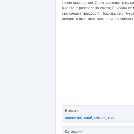
топло помещение; След втасването му се 
в която е разтворена солта; Прибавя се
със средна твърдост); Покрива се с "мес
печенето им стават както при пшеничен хл
Етикети
пшеничен
,
хляб
,
хмелов
,
квас
Категории