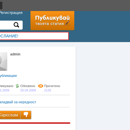
Регистрация
ОСЛАНИЕ!
admin
убликации
ликувано
Обновено
Прочетено
02.2009
25.04.2009
2125
кладвай за нередност
аресвам