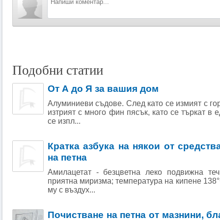
Подобни статии
От А до Я за вашия дом
Алуминиеви съдове. След като се измият с го
изтрият с много фин пясък, като се търкат в 
се изпл...
Кратка азбука на някои от cpeдств
на петна
Амилацетат - безцветна леко подвижна те
приятна миризма; температура на кипене 138°
му с въздух...
Почистване на петна от мазнини, бл