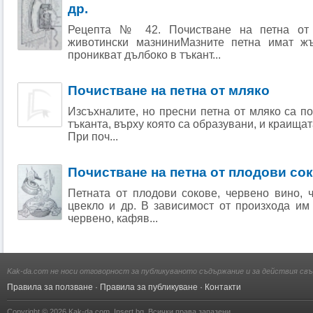
др.
Рецепта № 42. Почистване на петна от 
животински мазниниМазните петна имат ж
проникват дълбоко в тъкант...
Почистване на петна от мляко
Изсъхналите, но пресни петна от мляко са по
тъканта, върху която са образувани, и краищат
При поч...
Почистване на петна от плодови сок
Петната от плодови сокове, червено вино, 
цвекло и др. В зависимост от произхода им
червено, кафяв...
Kak-da.com не носи отговорност за публикуваното съдържание и за действия свъ
Правила за ползване
·
Правила за публикуване
·
Контакти
Copyright © 2026
Kak-da.com
,
Insert.bg
. Всички права запазени.