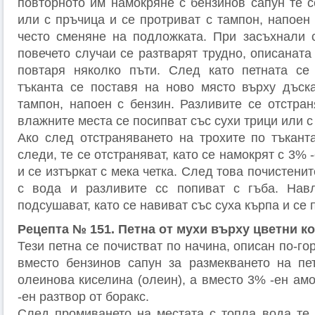
повторното им намокряне с бензинов сапун те с
или с пръчица и се протриват с тампон, напоен
често сменяне на подложката. При засъхнали с
повечето случаи се разтварят трудно, описаната
повтаря няколко пъти. След като петната се 
тъканта се поставя на ново място върху дъск
тампон, напоен с бензин. Разливите се отстран
влажните места се посипват със сухи трици или с 
Ако след отстраняването на трохите по тъкант
следи, те се отстраняват, като се намокрят с 3%
и се изтъркат с мека четка. След това почистени
с вода и разливите сс попиват с гъба. Нав
подсушават, като се навиват със суха кърпа и се 
Рецепта № 151. Петна от мухи върху цветни к
Тези петна се почистват по начина, описан по-гор
вместо бензинов сапун за размекването на пе
олеинова киселина (олеин), а вместо 3% -ен ам
-ен разтвор от боракс.
След промиването на местата с топла вода те 