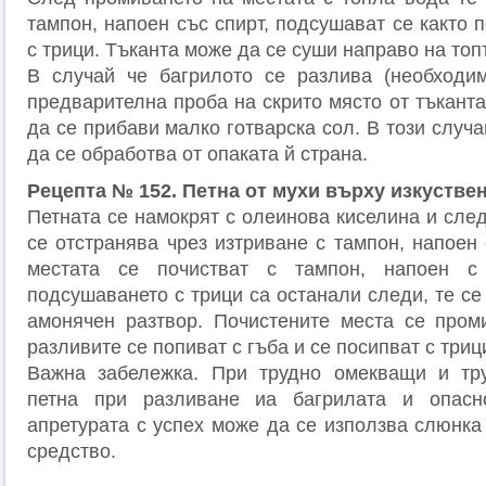
тампон, напоен със спирт, подсушават се както п
с трици. Тъканта може да се суши направо на топ
В случай че багрилото се разлива (необходи
предварителна проба на скрито място от тъканта
да се прибави малко готварска сол. В този случа
да се обработва от опаката й страна.
Рецепта № 152. Петна от мухи върху изкустве
Петната се намокрят с олеинова киселина и след 
се отстранява чрез изтриване с тампон, напоен
местата се почистват с тампон, напоен с
подсушаването с трици са останали следи, те се
амонячен разтвор. Почистените места се пром
разливите се попиват с гъба и се посипват с триц
Важна забележка. При трудно омекващи и тр
петна при разливане иа багрилата и опасн
апретурата с успех може да се използва слюнка 
средство.