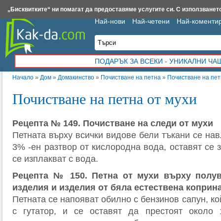
Insert.bg
Framar.bg
Kak-da.com
Iztochnik.com
BauBau.bg
NewAge.bg
„Бисквитките“ ни помагат да предоставяме услугите си. С използването
Най-нови
Най-четени
Най-коменти
ПОДАРЪК ЗА ВСЕКИ - УНИКАЛНИ Ч
Начало
»
Дом
»
Домакинство
»
Почистване на петна
»
Почистване на пет
Почистване на петна от мухи
Рецепта № 149. Почистване на следи от мухи
Петната върху всички видове бели тъкани се нав
3% -ен разтвор от кислородна вода, оставят се з
се изплакват с вода.
Рецепта № 150. Петна от мухи върху полу
изделия и изделия от бяла естествена коприн
Петната се напояват обилно с бензинов сапун, ко
с гутатор, и се оставят да престоят около