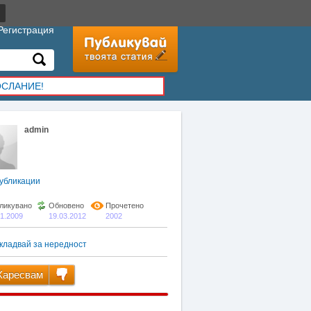
Регистрация
ОСЛАНИЕ!
admin
убликации
ликувано
Обновено
Прочетено
01.2009
19.03.2012
2002
кладвай за нередност
аресвам