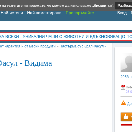
 на услугите ни приемате, че можем да използваме „бисквитки“.
Разбрах
Най-четени
Най-коментирани
Препоръчайте
Вход
ЗА ВСЕКИ - УНИКАЛНИ ЧАШИ С ЖИВОТНИ И ВДЪХНОВЯВАЩО П
от карантия и от месни продукти
»
Пастърма със Зрял Фасул -
Фасул - Видима
2958
п
Пуб
26.
До
Х