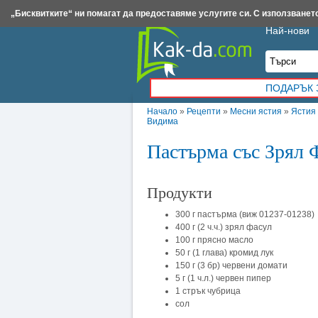
Insert.bg
Framar.bg
Kak-da.com
Iztochnik.com
BauBau.bg
NewAge.bg
„Бисквитките“ ни помагат да предоставяме услугите си. С използването
Най-нови
ПОДАРЪК 
Начало
»
Рецепти
»
Месни ястия
»
Ястия 
Видима
Пастърма със Зрял 
Продукти
300 г пастърма (виж 01237-01238)
400 г (2 ч.ч.) зрял фасул
100 г прясно масло
50 г (1 глава) кромид лук
150 г (3 бр) червени домати
5 г (1 ч.л.) червен пипер
1 стрък чубрица
сол