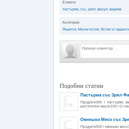
Етикети
пастърма
,
със
,
зрял
,
фасул
,
видима
Категории
Рецепти
,
Месни ястия
,
Ястия от каранти
Подобни статии
Пастърма със Зрял Фа
Продукти300 г пастърма (ви
растително масло100 г (2 гла
Овнешко Месо със Зр
Продукти500 г овнешко месо3