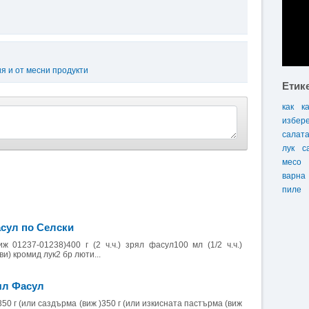
я и от месни продукти
Етик
как
к
избер
салат
лук
с
месо
варна
пиле
сул по Селски
ж 01237-01238)400 г (2 ч.ч.) зрял фасул100 мл (1/2 ч.ч.)
ви) кромид лук2 бр люти...
ял Фасул
50 г (или саздърма (виж )350 г (или изкисната пастърма (виж