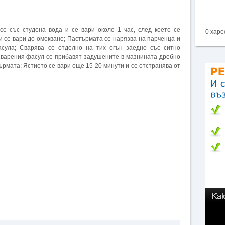
се със студена вода и се вари около 1 час, след което се
0 харе
 и се вари до омекване; Пастърмата се нарязва на парченца и
асула; Сварява се отделно на тих огън заедно със ситно
 сварения фасул се прибавят задушените в мазнината дребно
ърмата; Ястието се вари още 15-20 минути и се отстранява от