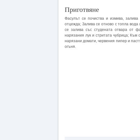
Приготвяне
Фасулът се почиства и измива, залива 
отцежда; Залива се отново с топла вода
се залива със студената отвара от ф
нарязания лук и стритата чубрица; Към
нарязани домати, червения пипер и паст
огъня.