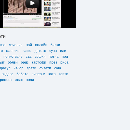
ети
акво
лечение
най
онлайн
билки
ем
магазин
защо
детето
супа
или
а
почистване
със
софия
петна
при
айт
обяви
ориз
картофи
през
риба
фасул
избор
врати
съвети
com
видове
бебето
пиперки
като
които
ремонт
зеле
коли