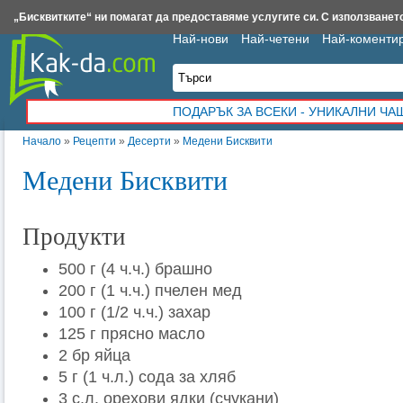
Insert.bg
Framar.bg
Kak-da.com
Iztochnik.com
BauBau.bg
NewAge.bg
„Бисквитките“ ни помагат да предоставяме услугите си. С използването
Най-нови
Най-четени
Най-коменти
ПОДАРЪК ЗА ВСЕКИ - УНИКАЛНИ Ч
Начало
»
Рецепти
»
Десерти
»
Медени Бисквити
Медени Бисквити
Продукти
500 г (4 ч.ч.) брашно
200 г (1 ч.ч.) пчелен мед
100 г (1/2 ч.ч.) захар
125 г прясно масло
2 бр яйца
5 г (1 ч.л.) сода за хляб
3 с.л. орехови ядки (счукани)