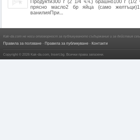
Продукти300 г (2 1/4 ч.ч.) брашно100 г (1/2 
прясно масло2 бр яйца (само желтъци)
ванилияПри...
Kak-da.com не носи отговорност за публикуваното съдържание и за действия свъ
Правила за ползване
·
Правила за публикуване
·
Контакти
Copyright © 2026
Kak-da.com
,
Insert.bg
. Всички права запазени.