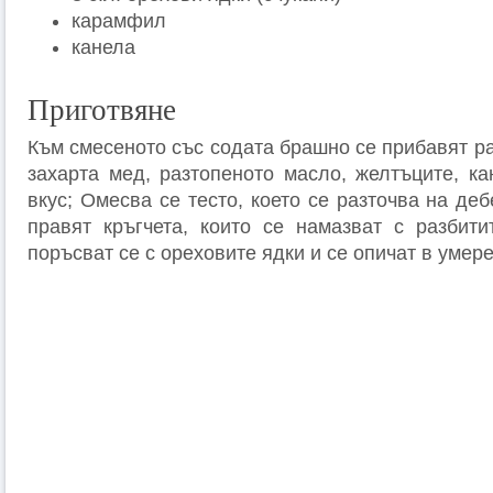
карамфил
канела
Приготвяне
Към смесеното със содата брашно се прибавят р
захарта мед, разтопеното масло, желтъците, к
вкус; Омесва се тесто, което се разточва на де
правят кръгчета, които се намазват с разбити
поръсват се с ореховите ядки и се опичат в умер